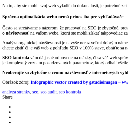
Na to, aby ste mohli svoj web vyladiť do dokonalosti, je potrebné zis
Správna optimalizácia webu nemá prínos iba pre vyhľadávače
Často sa stretávame s názorom, že pracovať na SEO je zbytočné, pre
o návštevnosť
na vašom webe, ktorú ste mohli získať takpovediac z
Analýza organickej návštevnosti je navyše neraz veľmi dobrým námetom
chcete zistiť či je váš web z pohľadu SEO v 100% stave, obráťte sa n
SEO kontrola
vám dá jasné odpovede na otázky, či sa váš web sprá
je komplexný zoznam posudzovaných parametrov, ktorý odhalí všetky
Neoberajte sa zbytočne o cennú návštevnosť z internetových vy
Obrázok zdroj:
Infographic vector created by gstudioimagen – w
analyza stranky
,
seo
,
seo audit
,
seo kontrola
Share