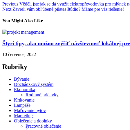
Navigace
Previous
Věděli jste jak se dá využít elektropřevodovka pro mlýnek 
Next
Zavreli vám obľúbené pilates štúdio? Máme pre vás riešenie!
pro
příspěvek
You Might Also Like
Štyri tipy, ako možno zvýšiť návštevnosť lokálnej p
10 července, 2022
Rubriky
Bývanie
Dochádzkový systém
Ekonomika
Rodinné prídavky
Krtkovanie
Lampáše
Maľovanie bytov
Marketing
Oblečenie a doplnky
Pracovné oblečenie