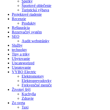
Šperky
Športové oblečenie
Turistická výbava
Projektové riadenie
Recenzie
Produkty
Reštaurácia
Rezervačný systém
SEO
Audit webstránky
Služby
technolgy
Tipy a triky
Ubytovanie
Uncategorized
Upratovanie
VYBO Electric
Elektromotory
Elektroprevodovky
Frekvenčné meniče
Životný štýl
Kuchyňa
Zdravie
Zo sveta
Taxi