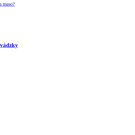
na maso?
revádzky