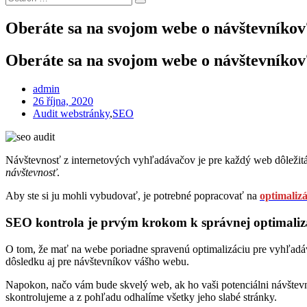
Search
for:
Oberáte sa na svojom webe o návštevníkov
Oberáte sa na svojom webe o návštevníkov
admin
Posted
26 října, 2020
on
Audit webstránky
,
SEO
Návštevnosť z internetových vyhľadávačov je pre každý web dôležit
návštevnosť
.
Aby ste si ju mohli vybudovať, je potrebné popracovať na
optimaliz
SEO kontrola je prvým krokom k správnej optimalizá
O tom, že mať na webe poriadne spravenú optimalizáciu pre vyhľadá
dôsledku aj pre návštevníkov vášho webu.
Napokon, načo vám bude skvelý web, ak ho vaši potenciálni návštev
skontrolujeme a z pohľadu odhalíme všetky jeho slabé stránky.