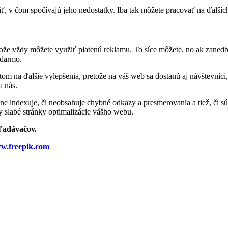
tiť, v čom spočívajú jeho nedostatky. Iba tak môžete pracovať na ďalší
tože vždy môžete využiť platenú reklamu. To síce môžete, no ak zaned
adarmo.
 na ďalšie vylepšenia, pretože na váš web sa dostanú aj návštevníci, 
a nás.
vne indexuje, či neobsahuje chybné odkazy a presmerovania a tiež, či
 slabé stránky optimalizácie vášho webu.
hľadávačov.
ww.freepik.com