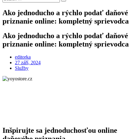
Search
for:
Ako jednoducho a rýchlo podať daňové
priznanie online: kompletný sprievodca
Ako jednoducho a rýchlo podať daňové
priznanie online: kompletný sprievodca
editorka
Posted
27 září, 2024
on
Služby
Inšpirujte sa jednoduchosťou online
daňového priznania