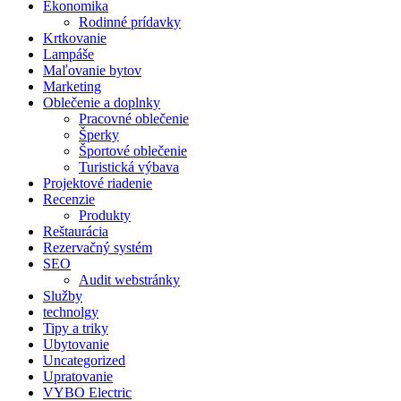
Ekonomika
Rodinné prídavky
Krtkovanie
Lampáše
Maľovanie bytov
Marketing
Oblečenie a doplnky
Pracovné oblečenie
Šperky
Športové oblečenie
Turistická výbava
Projektové riadenie
Recenzie
Produkty
Reštaurácia
Rezervačný systém
SEO
Audit webstránky
Služby
technolgy
Tipy a triky
Ubytovanie
Uncategorized
Upratovanie
VYBO Electric