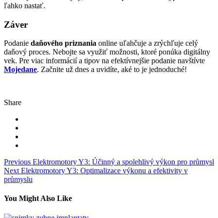
ľahko nastať.
Záver
Podanie
daňového priznania
online uľahčuje a zrýchľuje celý
daňový proces. Nebojte sa využiť možnosti, ktoré ponúka digitálny
vek. Pre viac informácií a tipov na efektívnejšie podanie navštívte
Mojedane
. Začnite už dnes a uvidíte, aké to je jednoduché!
Share
Navigace
Previous
Elektromotory Y3: Účinný a spolehlivý výkon pro průmysl
Next
Elektromotory Y3: Optimalizace výkonu a efektivity v
pro
průmyslu
příspěvek
You Might Also Like