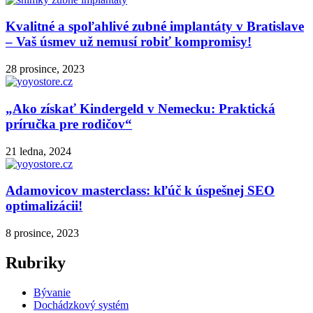
Kvalitné a spoľahlivé zubné implantáty v Bratislave
– Vaš úsmev už nemusí robiť kompromisy!
28 prosince, 2023
„Ako získať Kindergeld v Nemecku: Praktická
príručka pre rodičov“
21 ledna, 2024
Adamovicov masterclass: kľúč k úspešnej SEO
optimalizácii!
8 prosince, 2023
Rubriky
Bývanie
Dochádzkový systém