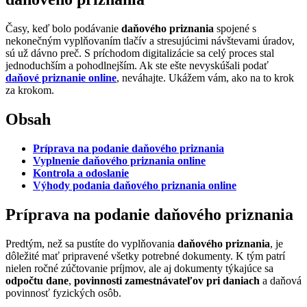
Časy, keď bolo podávanie
daňového priznania
spojené s
nekonečným vyplňovaním tlačív a stresujúcimi návštevami úradov,
sú už dávno preč. S príchodom digitalizácie sa celý proces stal
jednoduchším a pohodlnejším. Ak ste ešte nevyskúšali podať
daňové priznanie online
, neváhajte. Ukážem vám, ako na to krok
za krokom.
Obsah
Príprava na podanie daňového priznania
Vyplnenie daňového priznania online
Kontrola a odoslanie
Výhody podania daňového priznania online
Príprava na podanie daňového priznania
Predtým, než sa pustíte do vyplňovania
daňového priznania
, je
dôležité mať pripravené všetky potrebné dokumenty. K tým patrí
nielen ročné zúčtovanie príjmov, ale aj dokumenty týkajúce sa
odpočtu dane
,
povinnosti zamestnávateľov pri daniach
a daňová
povinnosť fyzických osôb.