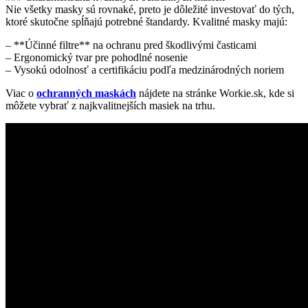
Nie všetky masky sú rovnaké, preto je dôležité investovať do tých,
ktoré skutočne spĺňajú potrebné štandardy. Kvalitné masky majú:
– **Účinné filtre** na ochranu pred škodlivými časticami
– Ergonomický tvar pre pohodlné nosenie
– Vysokú odolnosť a certifikáciu podľa medzinárodných noriem
Viac o
ochranných maskách
nájdete na stránke Workie.sk, kde si
môžete vybrať z najkvalitnejších masiek na trhu.