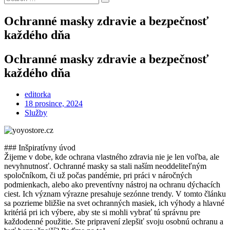
Search
for:
Ochranné masky zdravie a bezpečnosť
každého dňa
Ochranné masky zdravie a bezpečnosť
každého dňa
editorka
Posted
18 prosince, 2024
on
Služby
### Inšpiratívny úvod
Žijeme v dobe, kde ochrana vlastného zdravia nie je len voľba, ale
nevyhnutnosť. Ochranné masky sa stali naším neoddeliteľným
spoločníkom, či už počas pandémie, pri práci v náročných
podmienkach, alebo ako preventívny nástroj na ochranu dýchacích
ciest. Ich význam výrazne presahuje sezónne trendy. V tomto článku
sa pozrieme bližšie na svet ochranných masiek, ich výhody a hlavné
kritériá pri ich výbere, aby ste si mohli vybrať tú správnu pre
každodenné použitie. Ste pripravení zlepšiť svoju osobnú ochranu a