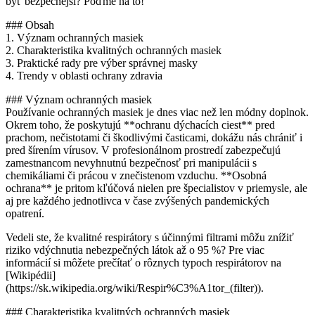
byť bezpečnejší? Poďme na to!
### Obsah
1. Význam ochranných masiek
2. Charakteristika kvalitných ochranných masiek
3. Praktické rady pre výber správnej masky
4. Trendy v oblasti ochrany zdravia
### Význam ochranných masiek
Používanie ochranných masiek je dnes viac než len módny doplnok.
Okrem toho, že poskytujú **ochranu dýchacích ciest** pred
prachom, nečistotami či škodlivými časticami, dokážu nás chrániť i
pred šírením vírusov. V profesionálnom prostredí zabezpečujú
zamestnancom nevyhnutnú bezpečnosť pri manipulácii s
chemikáliami či prácou v znečistenom vzduchu. **Osobná
ochrana** je pritom kľúčová nielen pre špecialistov v priemysle, ale
aj pre každého jednotlivca v čase zvýšených pandemických
opatrení.
Vedeli ste, že kvalitné respirátory s účinnými filtrami môžu znížiť
riziko vdýchnutia nebezpečných látok až o 95 %? Pre viac
informácií si môžete prečítať o rôznych typoch respirátorov na
[Wikipédii]
(https://sk.wikipedia.org/wiki/Respir%C3%A1tor_(filter)).
### Charakteristika kvalitných ochranných masiek