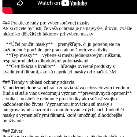
### Praktické rady pre výber správnej masky
Ak si chcete byť istí, že vaša ochrana je na najvyššej úrovni, zvážte
niekoľko dôležitých faktorov pri výbere masky:
– **Účel použiť masky** – premýšľajte, či ju potrebujete na
každodenné použitie, pre prácu alebo športové aktivity.
– **Typ masky** – vyberte si medzi jednorazovými rúškami,
respirátormi alebo dlhodobými polomaskami.
– **Certifikácia a kvalita** – hľadajte overené produkty s
kvalitnými filtrami, ako sú napríklad masky od značiek 3M.
### Trendy v oblasti ochrany zdravia
V modernej dobe sa ochrana zdravia stáva celosvetovým trendom.
Ľudia si stále viac uvedomujú význam **preventívnych opatrení**
a volia si nositeľné ochranné prostriedky ako súčasť svojho
každodenného života. Významnou inováciou sú masky s
integrovanými senzormi na monitorovanie dýchacích funkcií či
masky s vymeniteľnými filtrami, ktoré umožňujú dlhodobejšie
používanie.
### Záver
Používanie ochranných masiek je jedným z najjednoduchších a