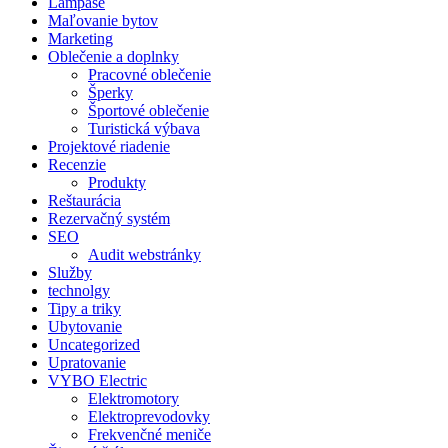
Lampáše
Maľovanie bytov
Marketing
Oblečenie a doplnky
Pracovné oblečenie
Šperky
Športové oblečenie
Turistická výbava
Projektové riadenie
Recenzie
Produkty
Reštaurácia
Rezervačný systém
SEO
Audit webstránky
Služby
technolgy
Tipy a triky
Ubytovanie
Uncategorized
Upratovanie
VYBO Electric
Elektromotory
Elektroprevodovky
Frekvenčné meniče