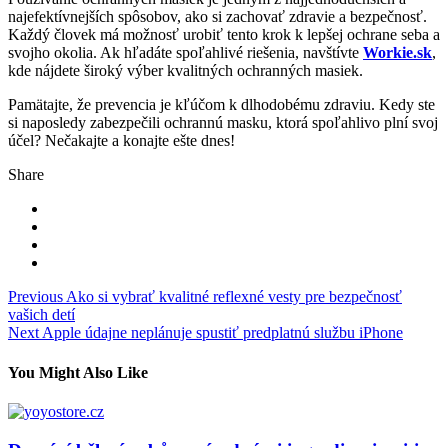
najefektívnejších spôsobov, ako si zachovať zdravie a bezpečnosť.
Každý človek má možnosť urobiť tento krok k lepšej ochrane seba a
svojho okolia. Ak hľadáte spoľahlivé riešenia, navštívte
Workie.sk
,
kde nájdete široký výber kvalitných ochranných masiek.
Pamätajte, že prevencia je kľúčom k dlhodobému zdraviu. Kedy ste
si naposledy zabezpečili ochrannú masku, ktorá spoľahlivo plní svoj
účel? Nečakajte a konajte ešte dnes!
Share
Navigace
Previous
Ako si vybrať kvalitné reflexné vesty pre bezpečnosť
vašich detí
pro
Next
Apple údajne neplánuje spustiť predplatnú službu iPhone
příspěvek
You Might Also Like