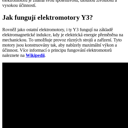
elektromotorů je známa svou spolehlivostí, dlouhou životností a
vysokou účinností.
Jak fungují elektromotory Y3?
Rovněž jako ostatní elektromotory, i ty Y3 fungují na základě
elektromagnetické indukce, kdy je elektrická energie přeměněna na
mechanickou. To umožňuje provoz různých strojů a zařízení. Tyto
motory jsou konstruovány tak, aby nabízely maximální výkon a
účinnost. Více informací o principu fungování elektromotorů
naleznete na
Wikipedii
.