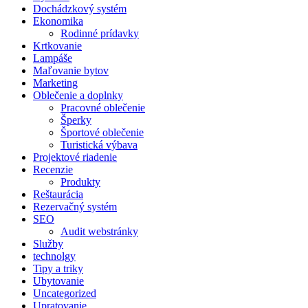
Dochádzkový systém
Ekonomika
Rodinné prídavky
Krtkovanie
Lampáše
Maľovanie bytov
Marketing
Oblečenie a doplnky
Pracovné oblečenie
Šperky
Športové oblečenie
Turistická výbava
Projektové riadenie
Recenzie
Produkty
Reštaurácia
Rezervačný systém
SEO
Audit webstránky
Služby
technolgy
Tipy a triky
Ubytovanie
Uncategorized
Upratovanie