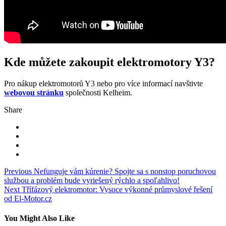
Kde můžete zakoupit elektromotory Y3?
Pro nákup elektromotorů Y3 nebo pro více informací navštivte
webovou stránku
společnosti Kelheim.
Share
Navigace
Previous
Nefunguje vám kúrenie? Spojte sa s nonstop poruchovou
službou a problém bude vyriešený rýchlo a spoľahlivo!
pro
Next
Třífázový elektromotor: Vysoce výkonné průmyslové řešení
příspěvek
od El-Motor.cz
You Might Also Like