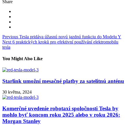
Share
Navigace
Previous
Tesla pridáva úžasnú novú jazdnú funkciu do Modelu Y
Next
6 praktických kroků pro efektivní používání elektromobilu
pro
tesla
příspěvek
You Might Also Like
Starlink umožní mesačné platby za satelitnú anténu
30 května, 2024
Komerčné uvedenie robotaxi spoločnosti Tesla by
mohlo byť koncom roku 2025 alebo v roku 2026:
Morgan Stanley