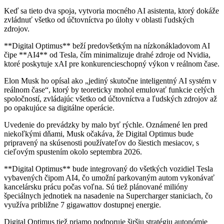
Keď sa tieto dva spoja, vytvoria mocného AI asistenta, ktorý dokáže
zvládnuť všetko od účtovníctva po úlohy v oblasti ľudských
zdrojov.
**Digital Optimus** beží predovšetkým na nízkonákladovom AI
čipe **AI4** od Tesla, čím minimalizuje drahé zdroje od Nvidia,
ktoré poskytuje xAI pre konkurencieschopný výkon v reálnom čase.
Elon Musk ho opísal ako „jediný skutočne inteligentný AI systém v
reálnom čase“, ktorý by teoreticky mohol emulovať funkcie celých
spoločností, zvládajúc všetko od účtovníctva a ľudských zdrojov až
po opakujúce sa digitálne operácie.
Uvedenie do prevádzky by malo byť rýchle. Oznámené len pred
niekoľkými dňami, Musk očakáva, že Digital Optimus bude
pripravený na skúsenosti používateľov do šiestich mesiacov, s
cieľovým spustením okolo septembra 2026.
**Digital Optimus** bude integrovaný do všetkých vozidiel Tesla
vybavených čipom AI4, čo umožní parkovaným autom vykonávať
kancelársku prácu počas voľna. Sú tiež plánované milióny
špeciálnych jednotiek na nasadenie na Supercharger staniciach, čo
využíva približne 7 gigawattov dostupnej energie.
Digital Optimus tiež priamo podporuje širšiu stratégiu autonómie