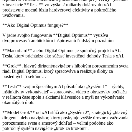
z investície **Tesla** vo výške 2 miliardy dolárov do xAI
predstavuje mocnú fúziu hardvérovej efektivity a pokročilého
uvažovania.
**Ako Digital Optimus funguje?**
V jadre svojho fungovania **Digital Optimus** využíva
dvojprocesovú architektúru inšpirovanú ľudským poznáním.
**Macorhard** alebo Digital Optimus je spoločný projekt xAI-
Tesla, ktorý prichádza ako súčasť investičnej dohody Tesla s xAI.
**Grok**, hlavný dirigent/navigátor s hlbokým porozumením sveta,
riadi Digital Optimus, ktorý spracováva a realizuje úlohy za
posledných 5 sekúnd…
**Tesla** svojim špeciálnym AI pôsobí ako „Systém 1“ – rýchly,
inštinktívny vykonávateľ – spracováva video z obrazovky počítača
v reálnom čase spolu s akciami klávesnice a myši na vykonávanie
okamžitých úloh.
**Model Grok** od xAI slúži ako „Systém 2“, strategický „hlavný
dirigent“ alebo navigátor, ktorý poskytuje vyššie úrovne uvažovania,
porozumenie sveta a smerový dohľad – veľmi podobne ako
pokročilý systém navigácie „krok za krokom“.