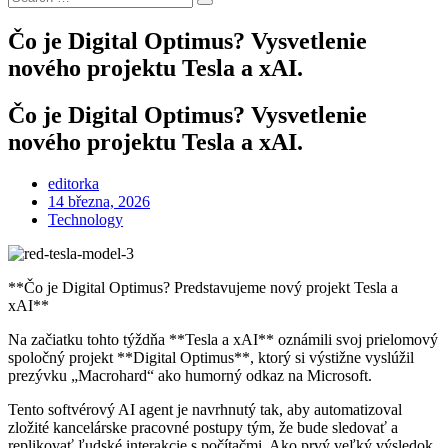
Search
for:
Čo je Digital Optimus? Vysvetlenie
nového projektu Tesla a xAI.
Čo je Digital Optimus? Vysvetlenie
nového projektu Tesla a xAI.
editorka
Posted
14 března, 2026
on
Technology
**Čo je Digital Optimus? Predstavujeme nový projekt Tesla a
xAI**
Na začiatku tohto týždňa **Tesla a xAI** oznámili svoj prielomový
spoločný projekt **Digital Optimus**, ktorý si výstižne vyslúžil
prezývku „Macrohard“ ako humorný odkaz na Microsoft.
Tento softvérový AI agent je navrhnutý tak, aby automatizoval
zložité kancelárske pracovné postupy tým, že bude sledovať a
replikovať ľudské interakcie s počítačmi. Ako prvý veľký výsledok