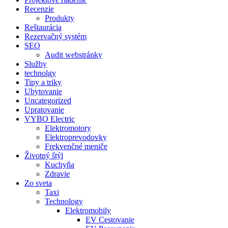
Recenzie
Produkty
Reštaurácia
Rezervačný systém
SEO
Audit webstránky
Služby
technolgy
Tipy a triky
Ubytovanie
Uncategorized
Upratovanie
VYBO Electric
Elektromotory
Elektroprevodovky
Frekvenčné meniče
Životný štýl
Kuchyňa
Zdravie
Zo sveta
Taxi
Technology
Elektromobily
EV Cestovanie