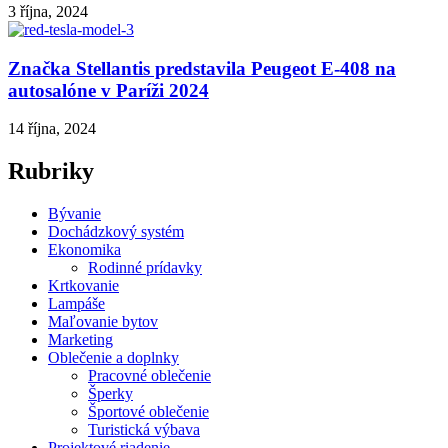
3 října, 2024
Značka Stellantis predstavila Peugeot E-408 na
autosalóne v Paríži 2024
14 října, 2024
Rubriky
Bývanie
Dochádzkový systém
Ekonomika
Rodinné prídavky
Krtkovanie
Lampáše
Maľovanie bytov
Marketing
Oblečenie a doplnky
Pracovné oblečenie
Šperky
Športové oblečenie
Turistická výbava
Projektové riadenie