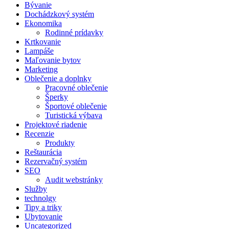
Bývanie
Dochádzkový systém
Ekonomika
Rodinné prídavky
Krtkovanie
Lampáše
Maľovanie bytov
Marketing
Oblečenie a doplnky
Pracovné oblečenie
Šperky
Športové oblečenie
Turistická výbava
Projektové riadenie
Recenzie
Produkty
Reštaurácia
Rezervačný systém
SEO
Audit webstránky
Služby
technolgy
Tipy a triky
Ubytovanie
Uncategorized