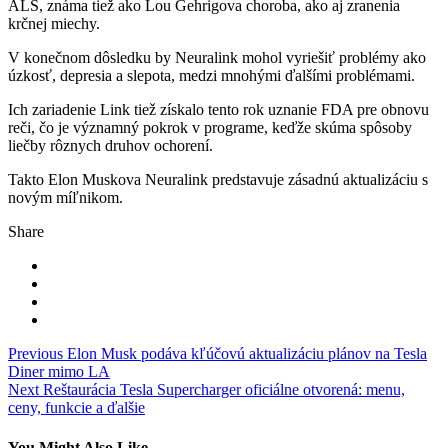
ALS, známa tiež ako Lou Gehrigova choroba, ako aj zranenia
krčnej miechy.
V konečnom dôsledku by Neuralink mohol vyriešiť problémy ako
úzkosť, depresia a slepota, medzi mnohými ďalšími problémami.
Ich zariadenie Link tiež získalo tento rok uznanie FDA pre obnovu
reči, čo je významný pokrok v programe, keďže skúma spôsoby
liečby rôznych druhov ochorení.
Takto Elon Muskova Neuralink predstavuje zásadnú aktualizáciu s
novým míľnikom.
Share
Navigace
Previous
Elon Musk podáva kľúčovú aktualizáciu plánov na Tesla
Diner mimo LA
pro
Next
Reštaurácia Tesla Supercharger oficiálne otvorená: menu,
příspěvek
ceny, funkcie a ďalšie
You Might Also Like