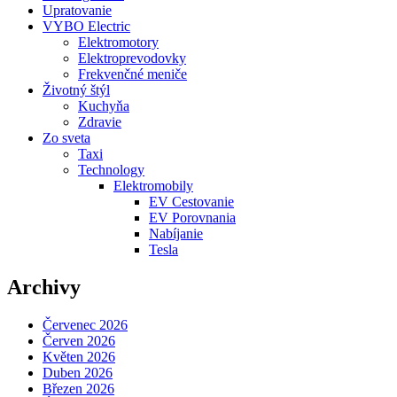
Upratovanie
VYBO Electric
Elektromotory
Elektroprevodovky
Frekvenčné meniče
Životný štýl
Kuchyňa
Zdravie
Zo sveta
Taxi
Technology
Elektromobily
EV Cestovanie
EV Porovnania
Nabíjanie
Tesla
Archivy
Červenec 2026
Červen 2026
Květen 2026
Duben 2026
Březen 2026