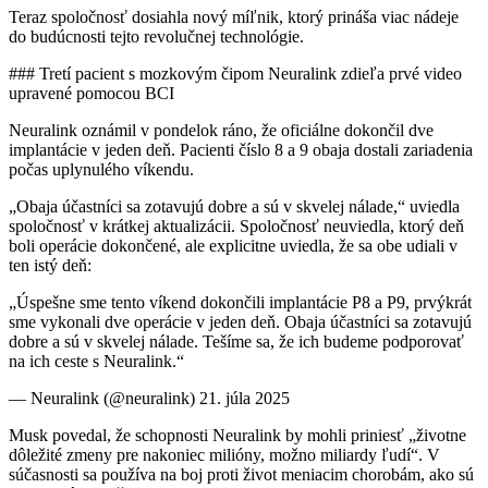
Teraz spoločnosť dosiahla nový míľnik, ktorý prináša viac nádeje
do budúcnosti tejto revolučnej technológie.
### Tretí pacient s mozkovým čipom Neuralink zdieľa prvé video
upravené pomocou BCI
Neuralink oznámil v pondelok ráno, že oficiálne dokončil dve
implantácie v jeden deň. Pacienti číslo 8 a 9 obaja dostali zariadenia
počas uplynulého víkendu.
„Obaja účastníci sa zotavujú dobre a sú v skvelej nálade,“ uviedla
spoločnosť v krátkej aktualizácii. Spoločnosť neuviedla, ktorý deň
boli operácie dokončené, ale explicitne uviedla, že sa obe udiali v
ten istý deň:
„Úspešne sme tento víkend dokončili implantácie P8 a P9, prvýkrát
sme vykonali dve operácie v jeden deň. Obaja účastníci sa zotavujú
dobre a sú v skvelej nálade. Tešíme sa, že ich budeme podporovať
na ich ceste s Neuralink.“
— Neuralink (@neuralink) 21. júla 2025
Musk povedal, že schopnosti Neuralink by mohli priniesť „životne
dôležité zmeny pre nakoniec milióny, možno miliardy ľudí“. V
súčasnosti sa používa na boj proti život meniacim chorobám, ako sú