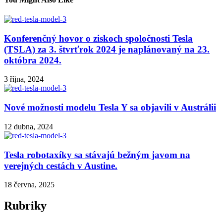
Konferenčný hovor o ziskoch spoločnosti Tesla
(TSLA) za 3. štvrťrok 2024 je naplánovaný na 23.
októbra 2024.
3 října, 2024
Nové možnosti modelu Tesla Y sa objavili v Austrálii
12 dubna, 2024
Tesla robotaxíky sa stávajú bežným javom na
verejných cestách v Austine.
18 června, 2025
Rubriky