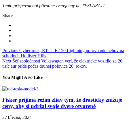
Tento príspevok bol pôvodne zverejnený na TESLARATI.
Share
Navigace
Previous
Cybertruck, R1T a F-150 Lightning porovnanie behov na
schodoch Hollister Hills
pro
Next
Šéf spoločnosti Volkswagen verí, že elektrické vozidlo za 20
příspěvek
tisíc eur príde počas druhej polovice 20. rokov.
You Might Also Like
Fisker prijíma režim zliav tým, že drasticky znižuje
ceny, aby si udržal svoje dvere otvorené
27 března, 2024