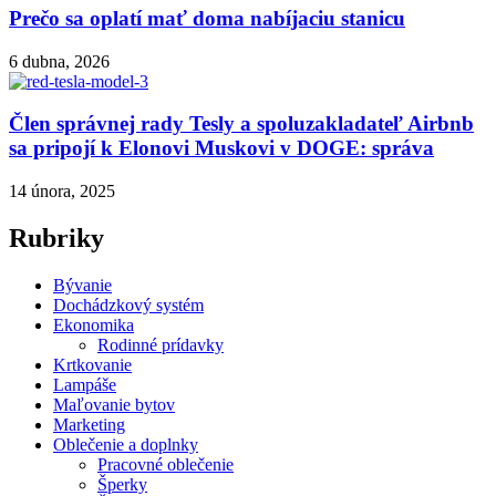
Prečo sa oplatí mať doma nabíjaciu stanicu
6 dubna, 2026
Člen správnej rady Tesly a spoluzakladateľ Airbnb
sa pripojí k Elonovi Muskovi v DOGE: správa
14 února, 2025
Rubriky
Bývanie
Dochádzkový systém
Ekonomika
Rodinné prídavky
Krtkovanie
Lampáše
Maľovanie bytov
Marketing
Oblečenie a doplnky
Pracovné oblečenie
Šperky