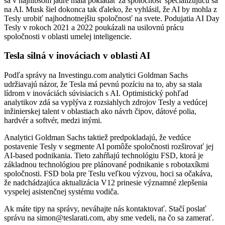
sa v najhlbšom jadre mala pokladať za spoločnosť špecializujúcu sa
na AI. Musk šiel dokonca tak ďaleko, že vyhlásil, že AI by mohla z
Tesly urobiť najhodnotnejšiu spoločnosť na svete. Podujatia AI Day
Tesly v rokoch 2021 a 2022 poukázali na usilovnú prácu
spoločnosti v oblasti umelej inteligencie.
Tesla silná v inováciach v oblasti AI
Podľa správy na Investingu.com analytici Goldman Sachs
udržiavajú názor, že Tesla má pevnú pozíciu na to, aby sa stala
lídrom v inováciách súvisiacich s AI. Optimistický pohľad
analytikov zdá sa vyplýva z rozsiahlych zdrojov Tesly a vedúcej
inžinierskej talent v oblastiach ako návrh čipov, dátové polia,
hardvér a softvér, medzi inými.
Analytici Goldman Sachs taktiež predpokladajú, že vedúce
postavenie Tesly v segmente AI pomôže spoločnosti rozširovať jej
AI-based podnikania. Tieto zahŕňajú technológiu FSD, ktorá je
základnou technológiou pre plánované podnikanie s robotaxíkmi
spoločnosti. FSD bola pre Teslu veľkou výzvou, hoci sa očakáva,
že nadchádzajúca aktualizácia V12 prinesie významné zlepšenia
vyspelej asistenčnej systému vodiča.
Ak máte tipy na správy, neváhajte nás kontaktovať. Stačí poslať
správu na simon@teslarati.com, aby sme vedeli, na čo sa zamerať.