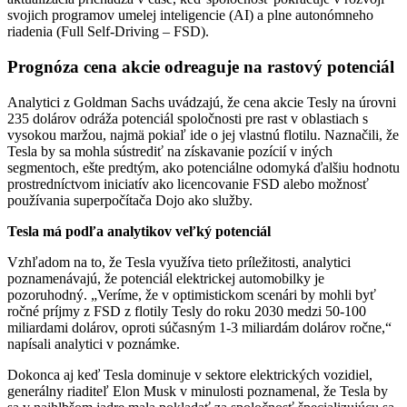
svojich programov umelej inteligencie (AI) a plne autonómneho
riadenia (Full Self-Driving – FSD).
Prognóza cena akcie odreaguje na rastový potenciál
Analytici z Goldman Sachs uvádzajú, že cena akcie Tesly na úrovni
235 dolárov odráža potenciál spoločnosti pre rast v oblastiach s
vysokou maržou, najmä pokiaľ ide o jej vlastnú flotilu. Naznačili, že
Tesla by sa mohla sústrediť na získavanie pozícií v iných
segmentoch, ešte predtým, ako potenciálne odomyká ďalšiu hodnotu
prostredníctvom iniciatív ako licencovanie FSD alebo možnosť
používania superpočítača Dojo ako služby.
Tesla má podľa analytikov veľký potenciál
Vzhľadom na to, že Tesla využíva tieto príležitosti, analytici
poznamenávajú, že potenciál elektrickej automobilky je
pozoruhodný. „Veríme, že v optimistickom scenári by mohli byť
ročné príjmy z FSD z flotily Tesly do roku 2030 medzi 50-100
miliardami dolárov, oproti súčasným 1-3 miliardám dolárov ročne,“
napísali analytici v poznámke.
Dokonca aj keď Tesla dominuje v sektore elektrických vozidiel,
generálny riaditeľ Elon Musk v minulosti poznamenal, že Tesla by