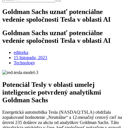
Search
for:
Goldman Sachs uznať potenciálne
vedenie spoločnosti Tesla v oblasti AI
Goldman Sachs uznať potenciálne
vedenie spoločnosti Tesla v oblasti AI
editorka
Posted
15 listopadu, 2023
on
Technology
Potenciál Tesly v oblasti umelej
inteligencie potvrdený analytikmi
Goldman Sachs
Energetická automobilka Tesla (NASDAQ:TSLA) obdržala
zopakované hodnotenie „Neutrálne“ a 12-mesačný cenový cieľ na
úrovni 235 dolárov za akciu od analytikov Goldman Sachs. Táto
aktualizácia prichádza v čase, keď spoločnosť pokračuje v rozvoji