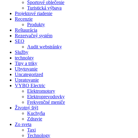
Športové oblečenie
Turistická výbava
Projektové riadenie
Recenzie
Produkty
Reštaurácia
Rezervačný systém
SEO
Audit webstránky
Služby
technolgy
Tipy a triky
Ubytovanie
Uncategorized
Upratovanie
VYBO Electric
Elektromotory
Elektroprevodovky
Frekvenčné meniče
Životný štýl
Kuchyňa
Zdravie
Zo sveta
Taxi
Technology