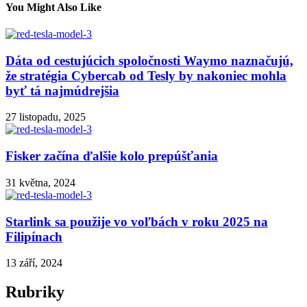
You Might Also Like
Dáta od cestujúcich spoločnosti Waymo naznačujú,
že stratégia Cybercab od Tesly by nakoniec mohla
byť tá najmúdrejšia
27 listopadu, 2025
Fisker začína ďalšie kolo prepúšťania
31 května, 2024
Starlink sa použije vo voľbách v roku 2025 na
Filipínach
13 září, 2024
Rubriky