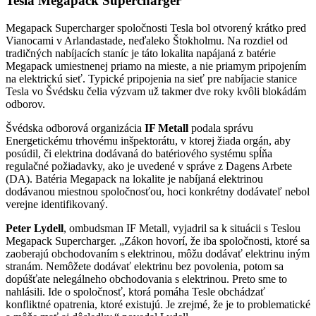
Tesla Megapack Supercharger
Megapack Supercharger spoločnosti Tesla bol otvorený krátko pred
Vianocami v Arlandastade, neďaleko Štokholmu. Na rozdiel od
tradičných nabíjacích staníc je táto lokalita napájaná z batérie
Megapack umiestnenej priamo na mieste, a nie priamym pripojením
na elektrickú sieť. Typické pripojenia na sieť pre nabíjacie stanice
Tesla vo Švédsku čelia výzvam už takmer dve roky kvôli blokádám
odborov.
Švédska odborová organizácia
IF Metall
podala správu
Energetickému trhovému inšpektorátu, v ktorej žiada orgán, aby
posúdil, či elektrina dodávaná do batériového systému spĺňa
regulačné požiadavky, ako je uvedené v správe z Dagens Arbete
(DA). Batéria Megapack na lokalite je nabíjaná elektrinou
dodávanou miestnou spoločnosťou, hoci konkrétny dodávateľ nebol
verejne identifikovaný.
Peter Lydell
, ombudsman IF Metall, vyjadril sa k situácii s Teslou
Megapack Supercharger. „Zákon hovorí, že iba spoločnosti, ktoré sa
zaoberajú obchodovaním s elektrinou, môžu dodávať elektrinu iným
stranám. Nemôžete dodávať elektrinu bez povolenia, potom sa
dopúšťate nelegálneho obchodovania s elektrinou. Preto sme to
nahlásili. Ide o spoločnosť, ktorá pomáha Tesle obchádzať
konfliktné opatrenia, ktoré existujú. Je zrejmé, že je to problematické