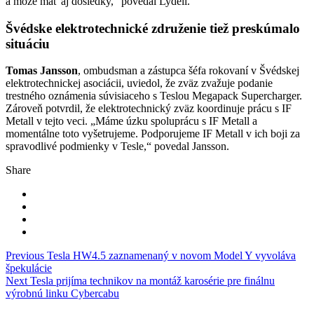
a môže mať aj dôsledky,“ povedal Lydell.
Švédske elektrotechnické združenie tiež preskúmalo
situáciu
Tomas Jansson
, ombudsman a zástupca šéfa rokovaní v Švédskej
elektrotechnickej asociácii, uviedol, že zväz zvažuje podanie
trestného oznámenia súvisiaceho s Teslou Megapack Supercharger.
Zároveň potvrdil, že elektrotechnický zväz koordinuje prácu s IF
Metall v tejto veci. „Máme úzku spoluprácu s IF Metall a
momentálne toto vyšetrujeme. Podporujeme IF Metall v ich boji za
spravodlivé podmienky v Tesle,“ povedal Jansson.
Share
Navigace
Previous
Tesla HW4.5 zaznamenaný v novom Model Y vyvoláva
špekulácie
pro
Next
Tesla prijíma technikov na montáž karosérie pre finálnu
příspěvek
výrobnú linku Cybercabu