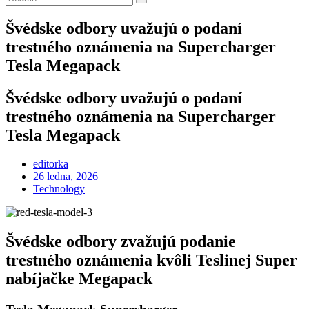
Search
for:
Švédske odbory uvažujú o podaní
trestného oznámenia na Supercharger
Tesla Megapack
Švédske odbory uvažujú o podaní
trestného oznámenia na Supercharger
Tesla Megapack
editorka
Posted
26 ledna, 2026
on
Technology
Švédske odbory zvažujú podanie
trestného oznámenia kvôli Teslinej Super
nabíjačke Megapack