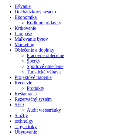
Bývanie
Dochádzkový systém
Ekonomika
Rodinné prídavky
Krtkovanie
Lampáše
Maľovanie bytov
Marketing
Oblečenie a doplnky
Pracovné oblečenie
Šperky
Športové oblečenie
Turistická výbava
Projektové riadenie
Recenzie
Produkty
Reštaurácia
Rezervačný systém
SEO
Audit webstránky
Služby
technolgy
Tipy a triky
Ubytovanie