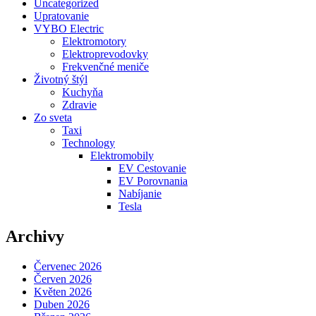
Uncategorized
Upratovanie
VYBO Electric
Elektromotory
Elektroprevodovky
Frekvenčné meniče
Životný štýl
Kuchyňa
Zdravie
Zo sveta
Taxi
Technology
Elektromobily
EV Cestovanie
EV Porovnania
Nabíjanie
Tesla
Archivy
Červenec 2026
Červen 2026
Květen 2026
Duben 2026