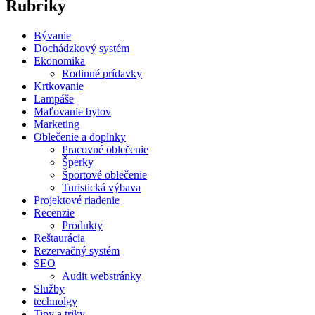
Rubriky
Bývanie
Dochádzkový systém
Ekonomika
Rodinné prídavky
Krtkovanie
Lampáše
Maľovanie bytov
Marketing
Oblečenie a doplnky
Pracovné oblečenie
Šperky
Športové oblečenie
Turistická výbava
Projektové riadenie
Recenzie
Produkty
Reštaurácia
Rezervačný systém
SEO
Audit webstránky
Služby
technolgy
Tipy a triky