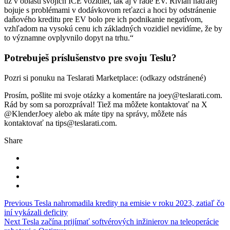
už v oblasti svojich ICE vozidiel, tak aj v rade EV. Rivian naďalej
bojuje s problémami v dodávkovom reťazci a hoci by odstránenie
daňového kreditu pre EV bolo pre ich podnikanie negatívom,
vzhľadom na vysokú cenu ich základných vozidiel nevidíme, že by
to významne ovplyvnilo dopyt na trhu.“
Potrebuješ príslušenstvo pre svoju Teslu?
Pozri si ponuku na Teslarati Marketplace: (odkazy odstránené)
Prosím, pošlite mi svoje otázky a komentáre na joey@teslarati.com.
Rád by som sa porozprával! Tiež ma môžete kontaktovať na X
@KlenderJoey alebo ak máte tipy na správy, môžete nás
kontaktovať na tips@teslarati.com.
Share
Navigace
Previous
Tesla nahromadila kredity na emisie v roku 2023, zatiaľ čo
iní vykázali deficity
pro
Next
Tesla začína prijímať softvérových inžinierov na teleoperácie