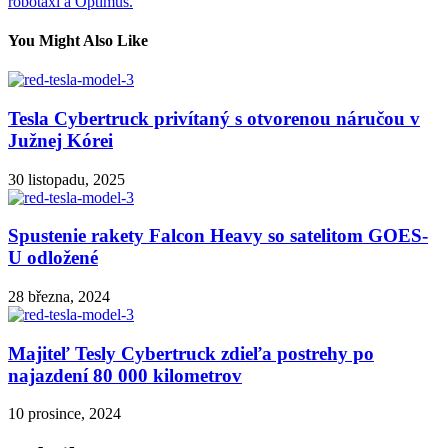
příspěvek
robotaxi a Optimus.
You Might Also Like
Tesla Cybertruck privítaný s otvorenou náručou v
Južnej Kórei
30 listopadu, 2025
Spustenie rakety Falcon Heavy so satelitom GOES-
U odložené
28 března, 2024
Majiteľ Tesly Cybertruck zdieľa postrehy po
najazdení 80 000 kilometrov
10 prosince, 2024