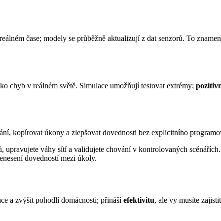
 reálném čase; modely se průběžně aktualizují z dat senzorů. To zname
iziko chyb v reálném světě. Simulace umožňují testovat extrémy;
pozitivn
ní, kopírovat úkony a zlepšovat dovednosti bez explicitního programo
, upravujete váhy sítí a validujete chování v kontrolovaných scénářích
řenesení dovedností mezi úkoly.
ce a zvýšit pohodlí domácnosti; přináší
efektivitu
, ale vy musíte zajisti