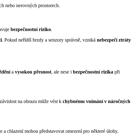
h nebo nerovných prostorech.
avuje
bezpečnostní riziko
.
ti
. Pokud neřídíš brzdy a senzory správně, vzniká
nebezpečí ztráty
ždění
a
vysokou přesnost
, ale nese i
bezpečnostní rizika
při
 závislost na obrazu může vést k
chybnému vnímání v náročných
ace a chlazení mohou představovat omezení pro některé úlohy.