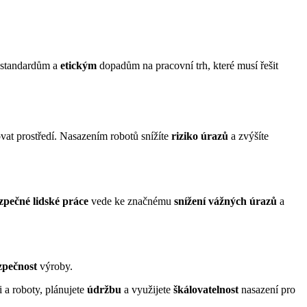
m standardům a
etickým
dopadům na pracovní trh, které musí řešit
at prostředí. Nasazením robotů snížíte
riziko úrazů
a zvýšíte
pečné lidské práce
vede ke značnému
snížení vážných úrazů
a
zpečnost
výroby.
 a roboty, plánujete
údržbu
a využijete
škálovatelnost
nasazení pro