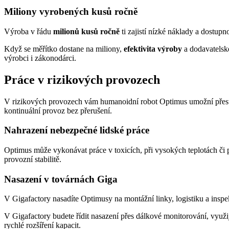
Miliony vyrobených kusů ročně
Výroba v řádu
milionů kusů ročně
ti zajistí nízké náklady a dostupno
Když se měřítko dostane na miliony,
efektivita výroby
a dodavatelsk
výrobci i zákonodárci.
Práce v rizikových provozech
V rizikových provozech vám humanoidní robot Optimus umožní přesuno
kontinuální provoz bez přerušení.
Nahrazení nebezpečné lidské práce
Optimus může vykonávat práce v toxicích, při vysokých teplotách či 
provozní stabilitě.
Nasazení v továrnách Giga
V Gigafactory nasadíte Optimusy na montážní linky, logistiku a insp
V Gigafactory budete řídit nasazení přes dálkové monitorování, využij
rychlé rozšíření kapacit.