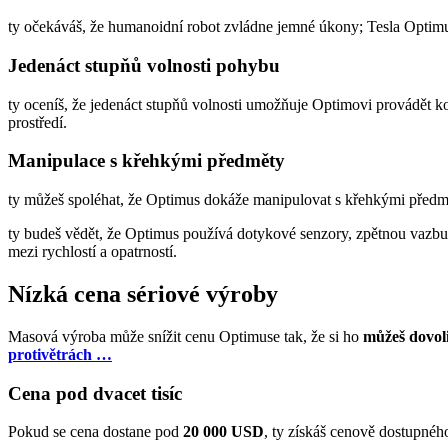
ty očekáváš, že humanoidní robot zvládne jemné úkony; Tesla Optimu
Jedenáct stupňů volnosti pohybu
ty oceníš, že jedenáct stupňů volnosti umožňuje Optimovi provádět k
prostředí.
Manipulace s křehkými předměty
ty můžeš spoléhat, že Optimus dokáže manipulovat s křehkými předmě
ty budeš vědět, že Optimus používá dotykové senzory, zpětnou vazbu
mezi rychlostí a opatrností.
Nízká cena sériové výroby
Masová výroba může snížit cenu Optimuse tak, že si ho
můžeš dovoli
protivětrách …
Cena pod dvacet tisíc
Pokud se cena dostane pod
20 000 USD
, ty získáš cenově dostupnéh