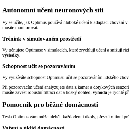
Autonomní učení neuronových sítí
Vy se učíte, jak Optimus používá hluboké učení k adaptaci chování v
musíte monitorovat.
Trénink v simulovaném prostředí
Vy trénujete Optimuse v simulacích, které zrychlují učení a snižují r
výsledky
.
Schopnost učit se pozorováním
Vy využíváte schopnost Optimusu učit se pozorováním lidského chová
Při pozorovacím učení analyzujete data z kamer a dotykových senzorů
musíte zavést robustní filtraci dat a lidský dohled;
výhoda
je rychlé p
Pomocník pro běžné domácnosti
Tesla Optimus vám může ulehčit každodenní úkoly, převzít rutinní prá
Vaření a úklid domácnosti