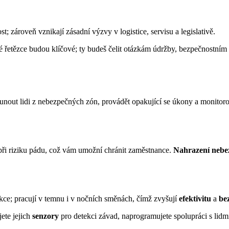
st; zároveň vznikají zásadní výzvy v logistice, servisu a legislativě.
é řetězce budou klíčové; ty budeš čelit otázkám údržby, bezpečnostní
ut lidi z nebezpečných zón, provádět opakující se úkony a monitorov
při riziku pádu, což vám umožní chránit zaměstnance.
Nahrazení nebez
ekce; pracují v temnu i v nočních směnách, čímž zvyšují
efektivitu
a
be
ete jejich
senzory
pro detekci závad, naprogramujete spolupráci s lidmi