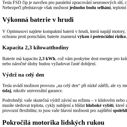
Tesla FSD čip je navržen pro paralelní zpracování neuronových sítí, 
Nebezpečí představuje však možnost
jednoho bodu selhání
, teplotn
Výkonná baterie v hrudi
V Optimusovi najdete kompaktní baterii v hrudi, která napájí motory,
ochranu proti poruchám; baterie znamená
výkon i potenciální riziko
.
Kapacita 2,3 kilowatthodiny
Baterie má kapacitu
2,3 kWh
, což vám poskytne dost energie pro kr
nebo náročné úlohy budou vyžadovat časté dobíjení.
Výdrž na celý den
Tesla uvádí možnost provozu „na celý den“ při nízké zátěži, ale vy mu
údaj
, nikoliv univerzální garance.
Podrobněji: vaše skutečná výdrž závisí na režimu – v klidovém nebo 
musíte sledovat teplotu, cykly nabíjení a hlídat
hluboké vybití
, které
provozní flexibilitu; to jsou vaše hlavní možnosti pro zajištění
spoleh
Pokročilá motorika lidských rukou