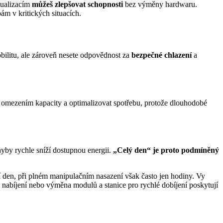
tualizacím
můžeš zlepšovat schopnosti
bez výměny hardwaru.
bám v kritických situacích.
obilitu, ale zároveň nesete odpovědnost za
bezpečné chlazení
a
it omezením kapacity a optimalizovat spotřebu, protože dlouhodobé
ohyby rychle sníží dostupnou energii.
„Celý den“ je proto podmíněný
í den, při plném manipulačním nasazení však často jen hodiny. Vy
, nabíjení nebo výměna modulů a stanice pro rychlé dobíjení poskytují