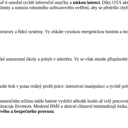
což ti umožní rychlé inferenční smyčky a
nízkou latenci
. Díky OTA ak
í limity a nutnost robustního softwarového ověření, aby se předešlo chy
 senzory a řídicí systémy. Vy získáte vysokou energetickou hustotu a m
átké autonomní úkoly a pohyb v interiéru. Vy se však musíte přizpůsob
síte brát v potaz reálný profil práce: intenzivní manipulace a rychlé p
asistenčním režimu může baterie vydržet několik hodin až celý pracovn
 zkracuje životnost. Moderní BMS a aktivní chlazení minimalizují rizika
livého a bezpečného provozu
.