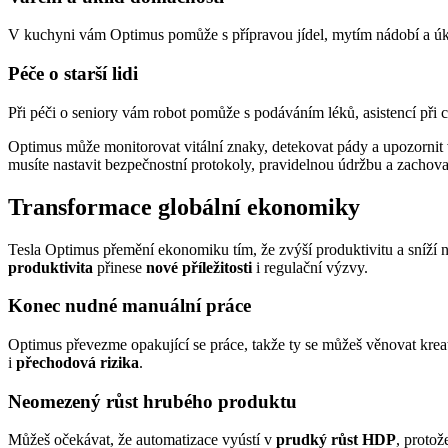
V kuchyni vám Optimus pomůže s přípravou jídel, mytím nádobí a úkli
Péče o starší lidi
Při péči o seniory vám robot pomůže s podáváním léků, asistencí při
Optimus může monitorovat vitální znaky, detekovat pády a upozornit 
musíte nastavit bezpečnostní protokoly, pravidelnou údržbu a zachovat
Transformace globální ekonomiky
Tesla Optimus přemění ekonomiku tím, že zvýší produktivitu a sníží n
produktivita
přinese
nové příležitosti
i regulační výzvy.
Konec nudné manuální práce
Optimus převezme opakující se práce, takže ty se můžeš věnovat krea
i
přechodová rizika
.
Neomezený růst hrubého produktu
Můžeš očekávat, že automatizace vyústí v
prudký růst HDP
, proto