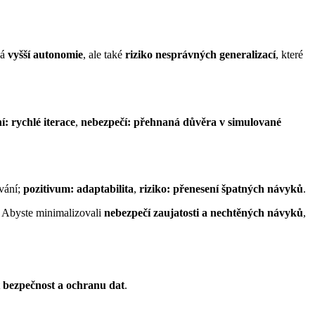
ná
vyšší autonomie
, ale také
riziko nesprávných generalizací
, které
í: rychlé iterace
,
nebezpečí: přehnaná důvěra v simulované
vání;
pozitivum: adaptabilita
,
riziko: přenesení špatných návyků
.
. Abyste minimalizovali
nebezpečí zaujatosti a nechtěných návyků
,
t
bezpečnost a ochranu dat
.