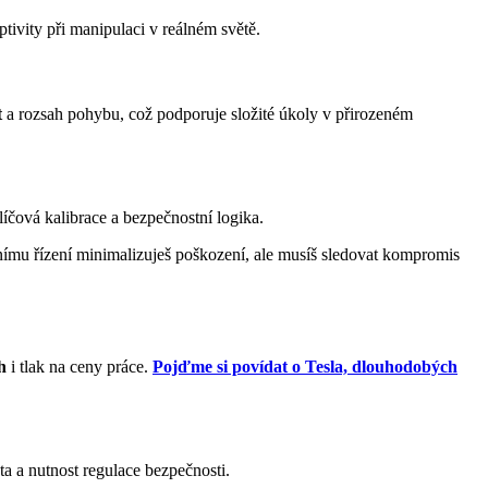
tivity při manipulaci v reálném světě.
t
a rozsah pohybu, což podporuje složité úkoly v přirozeném
líčová kalibrace a bezpečnostní logika.
ímu řízení minimalizuješ poškození, ale musíš sledovat kompromis
h
i tlak na ceny práce.
Pojďme si povídat o Tesla, dlouhodobých
ta a nutnost regulace bezpečnosti.