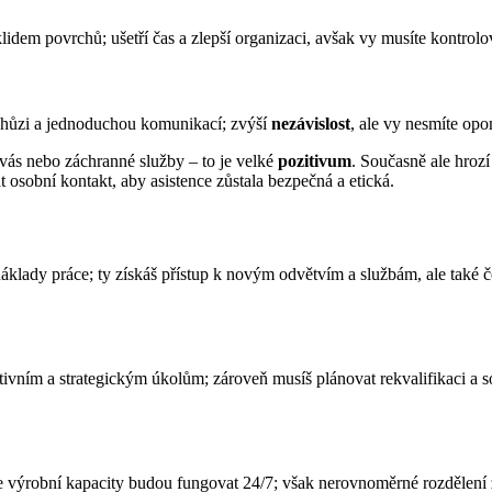
dem povrchů; ušetří čas a zlepší organizaci, avšak vy musíte kontrol
 chůzi a jednoduchou komunikací; zvýší
nezávislost
, ale vy nesmíte opo
vás nebo záchranné služby – to je velké
pozitivum
. Současně ale hroz
 osobní kontakt, aby asistence zůstala bezpečná a etická.
áklady práce; ty získáš přístup k novým odvětvím a službám, ale také č
tivním a strategickým úkolům; zároveň musíš plánovat rekvalifikaci a s
že výrobní kapacity budou fungovat 24/7; však nerovnoměrné rozdělení 