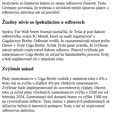
nesúviselo so žiadnymi tlakmi zo strany odborovej činnosti. Tesla
Germany povedala, že tvrdenia o súvislosti medzi úpravou platov a
odborovou aktivitou nie sú pravdivé.
Žiadny súvis so špekuláciou o odboroch
Správa The Wall Street Journal naznačila, že Tesla je pod tlakom
odborového zväzu IG Metall, ktorý sa snaží organizovať v
Gigafactory Berlin. Odborári tvrdili, že zaznamenávajú nárast počtu
členov v Tesle Giga Berlin. Avšak Tesla jasne uviedla, že zvýšenie
miezd nebolo ovplyvnené tlakom odborov. Platové zvýšenia pre
zamestnancov Giga Berlin sú súčasťou štandardného procesu Tesly
a boli naplánované už v minulom roku.
Zvýšenie miezd
Platy zamestnancov v Giga Berlin vzrástli v minulom roku o 6% a
tento rok sa zvýšia o ďalších 4% pre všetkých zamestnancov.
Zvýšenie bude implementované do novembrovej výplaty. Okrem
toho sa ročné platy výrobných zamestnancov zvýšia o 2500 eur od
februára 2024. Zamestnanci tiež dostanú bonus vo výške 1500 eur
na vyrovnávanie inflácie. Tieto zmeny v platových podmienkach sú
súčasťou bežných interných postupov Tesly a nie sú ovplyvnené
odborovou aktivitou.