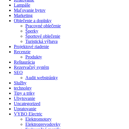
Lampáše
Maľovanie bytov
Marketing
Oblečenie a doplnky
Pracovné oblečenie
Šperky
Športové oblečenie
Turistická výbava
Projektové riadenie
Recenzie
Produkty
Reštaurácia
Rezervačný systém
SEO
Audit webstránky
Služby
technolgy
Tipy a triky
Ubytovanie
Uncategorized
Upratovanie
VYBO Electric
Elektromotory
Elektroprevodovky