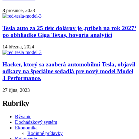
8 prosince, 2023
Tesla auto za 25 tisíc dolárov je ‚príbeh na rok 2027‘
po obhliadke Giga Texas, hovoria analytici
14 března, 2024
Hacker, ktorý sa zaoberá automobilmi Tesla, objavil
odkazy na špeciálne sedadlá pre nový model Model
3 Performance.
27 října, 2023
Rubriky
Bývanie
Dochádzkový systém
Ekonomika
Rodinné prídavky
Krtkovanie