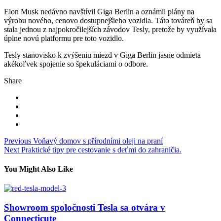
Elon Musk nedávno navštívil Giga Berlin a oznámil plány na
výrobu nového, cenovo dostupnejšieho vozidla. Táto továreň by sa
stala jednou z najpokročilejších závodov Tesly, pretože by využívala
úplne novú platformu pre toto vozidlo.
Tesly stanovisko k zvýšeniu miezd v Giga Berlin jasne odmieta
akékoľvek spojenie so špekuláciami o odbore.
Share
Navigace
Previous
Voňavý domov s přírodními oleji na praní
Next
Praktické tipy pre cestovanie s deťmi do zahraničia.
pro
příspěvek
You Might Also Like
Showroom spoločnosti Tesla sa otvára v
Connecticute