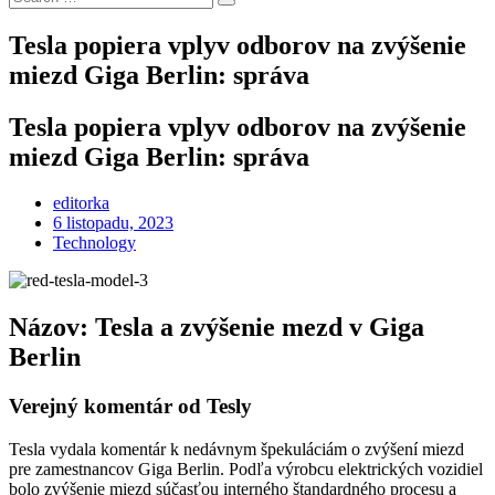
Search
for:
Tesla popiera vplyv odborov na zvýšenie
miezd Giga Berlin: správa
Tesla popiera vplyv odborov na zvýšenie
miezd Giga Berlin: správa
editorka
Posted
6 listopadu, 2023
on
Technology
Názov: Tesla a zvýšenie mezd v Giga
Berlin
Verejný komentár od Tesly
Tesla vydala komentár k nedávnym špekuláciám o zvýšení miezd
pre zamestnancov Giga Berlin. Podľa výrobcu elektrických vozidiel
bolo zvýšenie miezd súčasťou interného štandardného procesu a