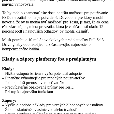
najviac vyhovovala.
To by mohlo znamenať ešte dostupnejšiu možnosť pre používanie
FSD, ale zatiaľ to nie je potvrdené. Dôvodom, pre ktorý mnohí
hovoria, že by to mohla byť možnosť pre Teslu, je fakt, že ak cena
ešte viac stúpne, miera prevzatia, ktorá je v súčasnosti okolo 12
percent podľa najnovších odhadov, by mohla klesnúť.
Musk potrebuje 10 miliónov aktívnych predplatiteľov Full Self-
Driving, aby odomkol jednu z častí svojho najnovšieho
kompenzačného balíka.
Klady a zápory platformy iba s predplatným
Klady:
– Nižšia vstupná bariéra a vyšší potenciál adopcie
– Finančne výhodnejšie pre mnohých používateľov
– Jednoduchší prenos a vernosť značke
– Predvídateľné opakované príjmy pre Teslu
– Prístup k najnovším funkciám
Zápory:
– Vyššie dlhodobé náklady pre verných/dlhodobých vlastníkov
– Žiadne skutočné „vlastníctvo“ alebo trvalosť