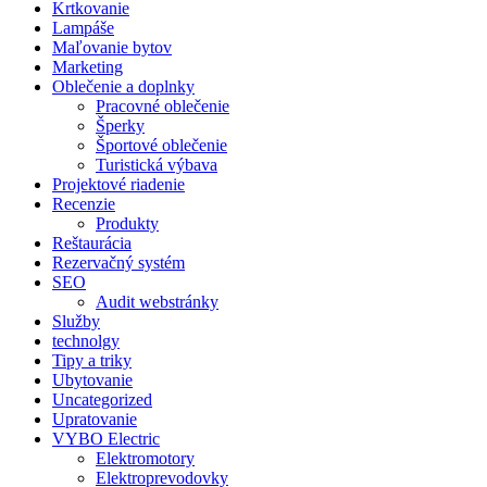
Krtkovanie
Lampáše
Maľovanie bytov
Marketing
Oblečenie a doplnky
Pracovné oblečenie
Šperky
Športové oblečenie
Turistická výbava
Projektové riadenie
Recenzie
Produkty
Reštaurácia
Rezervačný systém
SEO
Audit webstránky
Služby
technolgy
Tipy a triky
Ubytovanie
Uncategorized
Upratovanie
VYBO Electric
Elektromotory
Elektroprevodovky