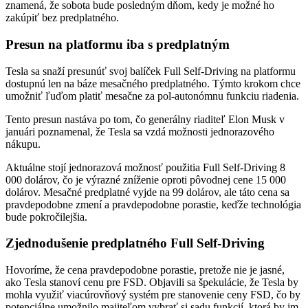
znamená, že sobota bude posledným dňom, kedy je možné ho
zakúpiť bez predplatného.
Presun na platformu iba s predplatným
Tesla sa snaží presunúť svoj balíček Full Self-Driving na platformu
dostupnú len na báze mesačného predplatného. Týmto krokom chce
umožniť ľuďom platiť mesačne za pol-autonómnu funkciu riadenia.
Tento presun nastáva po tom, čo generálny riaditeľ Elon Musk v
januári poznamenal, že Tesla sa vzdá možnosti jednorazového
nákupu.
Aktuálne stojí jednorazová možnosť použitia Full Self-Driving 8
000 dolárov, čo je výrazné zníženie oproti pôvodnej cene 15 000
dolárov. Mesačné predplatné vyjde na 99 dolárov, ale táto cena sa
pravdepodobne zmení a pravdepodobne porastie, keďže technológia
bude pokročilejšia.
Zjednodušenie predplatného Full Self-Driving
Hovoríme, že cena pravdepodobne porastie, pretože nie je jasné,
ako Tesla stanoví cenu pre FSD. Objavili sa špekulácie, že Tesla by
mohla využiť viacúrovňový systém pre stanovenie ceny FSD, čo by
potenciálne umožnilo majiteľom vybrať si sadu funkcií, ktorá by im