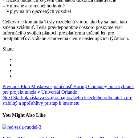
– Riziko budúcich zvýšení cien alebo dokonca deaktivácie
– Vnímané ako menej hodnotné
– Vplyv na trh ojazdených vozidiel
Celkovo je komunita Tesly rozdelená v tom, ako by sa mala táto
zmena zvládnuť. Tesla pravdepodobne čoskoro poskytne viac
informácií o svojich plánoch pre platformu určenú len pre
predplatiteľov, vrátane stanovenia cien v nasledujúcich týždňoch.
Share
Navigace
Previous
Elon Muskova spoločnosť Boring Company bola vybraná
pre projekt tunela v Universal Orlando
pro
Next
Starlink získava svojho najnovšieho leteckého odberateľa pre
příspěvek
stabilný a spoľahlivý prístup k internetu
You Might Also Like