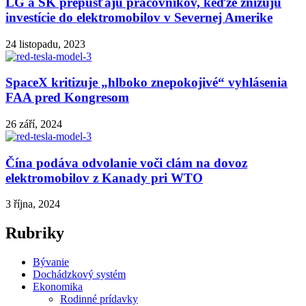
LG a SK prepúšťajú pracovníkov, keďže znižujú
investície do elektromobilov v Severnej Amerike
24 listopadu, 2023
SpaceX kritizuje „hlboko znepokojivé“ vyhlásenia
FAA pred Kongresom
26 září, 2024
Čína podáva odvolanie voči clám na dovoz
elektromobilov z Kanady pri WTO
3 října, 2024
Rubriky
Bývanie
Dochádzkový systém
Ekonomika
Rodinné prídavky