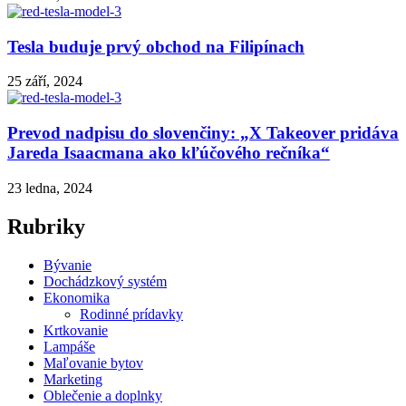
Tesla buduje prvý obchod na Filipínach
25 září, 2024
Prevod nadpisu do slovenčiny: „X Takeover pridáva
Jareda Isaacmana ako kľúčového rečníka“
23 ledna, 2024
Rubriky
Bývanie
Dochádzkový systém
Ekonomika
Rodinné prídavky
Krtkovanie
Lampáše
Maľovanie bytov
Marketing
Oblečenie a doplnky