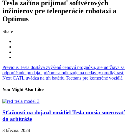
Tesla začína prijímať softvérových
inžinierov pre teleoperácie robotaxi a
Optimus
Share
Navigace
Previous
Tesla dostáva zvýšenú cenovú prognózu, ale udržiava sa
odporúčanie predaja, pričom sa odkazuje na nedávny prudký rast.
pro
Next
CATL uvádza na trh batériu Tectrans pre komerčné vozidlá
příspěvek
You Might Also Like
Sťažnosti na dojazd vozidiel Tesla musia smerovať
do arbitráže
8 března, 2024