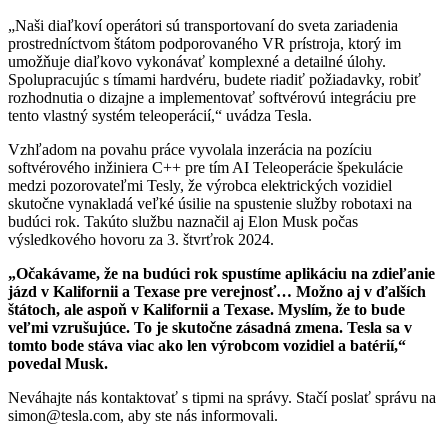
„Naši diaľkoví operátori sú transportovaní do sveta zariadenia
prostredníctvom štátom podporovaného VR prístroja, ktorý im
umožňuje diaľkovo vykonávať komplexné a detailné úlohy.
Spolupracujúc s tímami hardvéru, budete riadiť požiadavky, robiť
rozhodnutia o dizajne a implementovať softvérovú integráciu pre
tento vlastný systém teleoperácií,“ uvádza Tesla.
Vzhľadom na povahu práce vyvolala inzerácia na pozíciu
softvérového inžiniera C++ pre tím AI Teleoperácie špekulácie
medzi pozorovateľmi Tesly, že výrobca elektrických vozidiel
skutočne vynakladá veľké úsilie na spustenie služby robotaxi na
budúci rok. Takúto službu naznačil aj Elon Musk počas
výsledkového hovoru za 3. štvrťrok 2024.
„Očakávame, že na budúci rok spustíme aplikáciu na zdieľanie
jázd v Kalifornii a Texase pre verejnosť… Možno aj v ďalších
štátoch, ale aspoň v Kalifornii a Texase. Myslím, že to bude
veľmi vzrušujúce. To je skutočne zásadná zmena. Tesla sa v
tomto bode stáva viac ako len výrobcom vozidiel a batérií,“
povedal Musk.
Neváhajte nás kontaktovať s tipmi na správy. Stačí poslať správu na
simon@tesla.com, aby ste nás informovali.