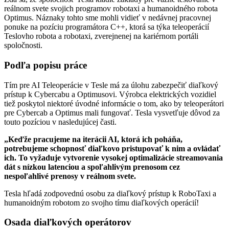
reálnom svete svojich programov robotaxi a humanoidného robota
Optimus. Náznaky tohto sme mohli vidieť v nedávnej pracovnej
ponuke na pozíciu programátora C++, ktorá sa týka teleoperácií
Teslovho robota a robotaxi, zverejnenej na kariérnom portáli
spoločnosti.
Podľa popisu práce
Tím pre AI Teleoperácie v Tesle má za úlohu zabezpečiť diaľkový
prístup k Cybercabu a Optimusovi. Výrobca elektrických vozidiel
tiež poskytol niektoré úvodné informácie o tom, ako by teleoperátori
pre Cybercab a Optimus mali fungovať. Tesla vysvetľuje dôvod za
touto pozíciou v nasledujúcej časti.
„Keďže pracujeme na iterácii AI, ktorá ich poháňa,
potrebujeme schopnosť diaľkovo pristupovať k nim a ovládať
ich. To vyžaduje vytvorenie vysokej optimalizácie streamovania
dát s nízkou latenciou a spoľahlivým prenosom cez
nespoľahlivé prenosy v reálnom svete.
Tesla hľadá zodpovednú osobu za diaľkový prístup k RoboTaxi a
humanoidným robotom zo svojho tímu diaľkových operácií!
Osada diaľkových operátorov