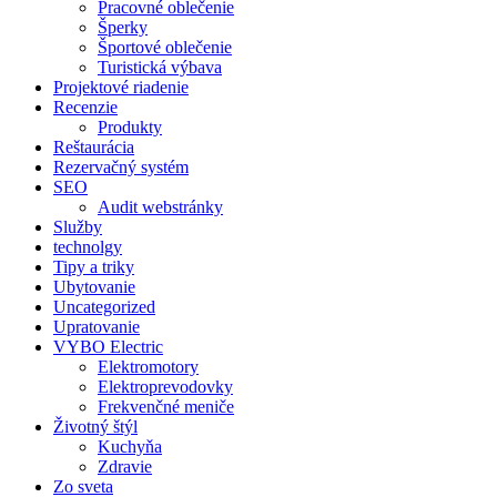
Pracovné oblečenie
Šperky
Športové oblečenie
Turistická výbava
Projektové riadenie
Recenzie
Produkty
Reštaurácia
Rezervačný systém
SEO
Audit webstránky
Služby
technolgy
Tipy a triky
Ubytovanie
Uncategorized
Upratovanie
VYBO Electric
Elektromotory
Elektroprevodovky
Frekvenčné meniče
Životný štýl
Kuchyňa
Zdravie
Zo sveta