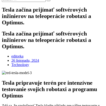
Search
for:
Tesla začína prijímať softvérových
inžinierov na teleoperácie robotaxi a
Optimus.
Tesla začína prijímať softvérových
inžinierov na teleoperácie robotaxi a
Optimus.
editorka
Posted
26 listopadu, 2024
on
Technology
Tesla pripravuje terén pre intenzívne
testovanie svojich robotaxi a programu
Optimus
Zdá sa, že spoločnosť Tesla kladie základy pre vážne testovanie v