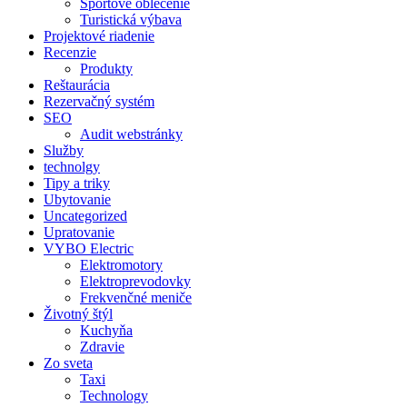
Športové oblečenie
Turistická výbava
Projektové riadenie
Recenzie
Produkty
Reštaurácia
Rezervačný systém
SEO
Audit webstránky
Služby
technolgy
Tipy a triky
Ubytovanie
Uncategorized
Upratovanie
VYBO Electric
Elektromotory
Elektroprevodovky
Frekvenčné meniče
Životný štýl
Kuchyňa
Zdravie
Zo sveta
Taxi
Technology