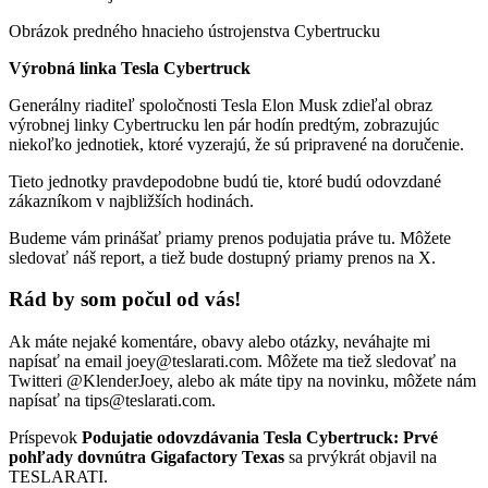
Obrázok predného hnacieho ústrojenstva Cybertrucku
Výrobná linka Tesla Cybertruck
Generálny riaditeľ spoločnosti Tesla Elon Musk zdieľal obraz
výrobnej linky Cybertrucku len pár hodín predtým, zobrazujúc
niekoľko jednotiek, ktoré vyzerajú, že sú pripravené na doručenie.
Tieto jednotky pravdepodobne budú tie, ktoré budú odovzdané
zákazníkom v najbližších hodinách.
Budeme vám prinášať priamy prenos podujatia práve tu. Môžete
sledovať náš report, a tiež bude dostupný priamy prenos na X.
Rád by som počul od vás!
Ak máte nejaké komentáre, obavy alebo otázky, neváhajte mi
napísať na email joey@teslarati.com. Môžete ma tiež sledovať na
Twitteri @KlenderJoey, alebo ak máte tipy na novinku, môžete nám
napísať na tips@teslarati.com.
Príspevok
Podujatie odovzdávania Tesla Cybertruck: Prvé
pohľady dovnútra Gigafactory Texas
sa prvýkrát objavil na
TESLARATI.