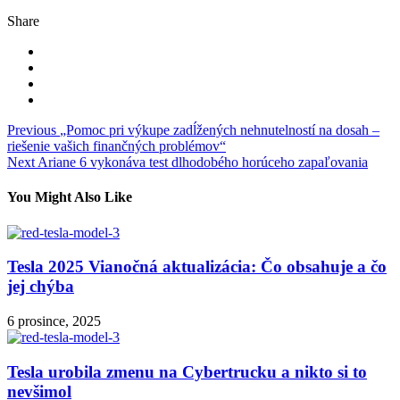
Share
Navigace
Previous
„Pomoc pri výkupe zadĺžených nehnutelností na dosah –
riešenie vašich finančných problémov“
pro
Next
Ariane 6 vykonáva test dlhodobého horúceho zapaľovania
příspěvek
You Might Also Like
Tesla 2025 Vianočná aktualizácia: Čo obsahuje a čo
jej chýba
6 prosince, 2025
Tesla urobila zmenu na Cybertrucku a nikto si to
nevšimol