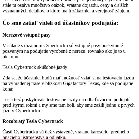
stále tu ostáva množstvo otázok, vrátane dojazdu, ceny a ďalších
významných detailov, o ktoré majú zákazníci a verejnosť záujem.
Čo sme zatiaľ videli od účastníkov podujatia:
Nerezové vstupné pasy
V súlade s dizajnom Cybertrucku sú vstupné pasy poskytnuté
pozvaným na podujatie vyrobené z nerezu, rovnako ako je to u
pickupu:
Tesla Cybertruck skúšobné jazdy
Zdá sa, že účastníci budú mať možnosť vziať si na testovaciu jazdu
na vyhradenej trase v blízkosti Gigafactory Texas, kde sa podujatie
koná:
Tesla tiež poskytovala testovacie jazdy na odhaľovacom podujatí
pred štyrmi rokmi a my sme tam boli, aby sme zažili jednu z prvých
jázd v Cybertrucku.
Rozobratý Tesla Cybertruck
Časti Cybertrucku sú tiež vystavené, vrátane karosérie, predného
hnacieho ústrojenstva a odliatku.