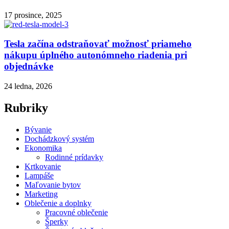
17 prosince, 2025
Tesla začína odstraňovať možnosť priameho
nákupu úplného autonómneho riadenia pri
objednávke
24 ledna, 2026
Rubriky
Bývanie
Dochádzkový systém
Ekonomika
Rodinné prídavky
Krtkovanie
Lampáše
Maľovanie bytov
Marketing
Oblečenie a doplnky
Pracovné oblečenie
Šperky