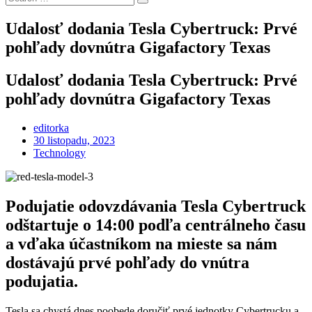
Search
for:
Udalosť dodania Tesla Cybertruck: Prvé
pohľady dovnútra Gigafactory Texas
Udalosť dodania Tesla Cybertruck: Prvé
pohľady dovnútra Gigafactory Texas
editorka
Posted
30 listopadu, 2023
on
Technology
Podujatie odovzdávania Tesla Cybertruck
odštartuje o 14:00 podľa centrálneho času
a vďaka účastníkom na mieste sa nám
dostávajú prvé pohľady do vnútra
podujatia.
Tesla sa chystá dnes poobede doručiť prvé jednotky Cybertrucku a