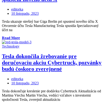
os
za
editorka
25-
Posted
10 listopadu, 2023
tisíc
on
dolárov
Tesla ukazuje strešný bar Giga Berlin pri spustení nového účtu X
EV“
Otvorenie účtu Tesla Manufacturing Tesla spustila špecializovaný
účet na
„Tesla
Read More
ukazuje
strešný
Technology
bar
Giga
Tesla dokončila žrebovanie pre
Berlin
doručovaciu akciu Cybertruck, pozvánky
pri
spustení
budú čoskoro zverejnené
nového
účtu
editorka
X“
Posted
10 listopadu, 2023
on
Tesla dokončuje kreslenie pre dodávku Cybertruck Aktualizácia od
Martina Viechu Martin Viecha, vedúci vzťahov s investormi
spoločnosti Tesla, zverejnil aktualizáciu