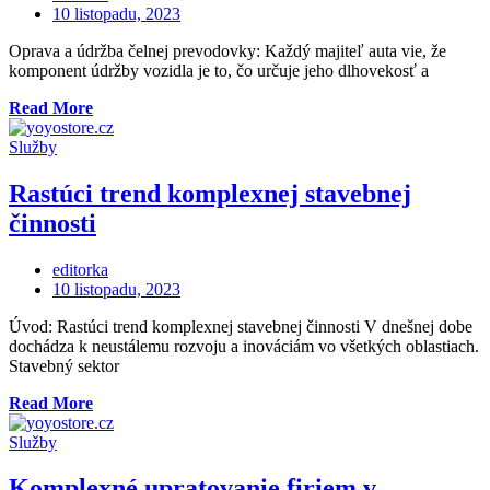
Posted
10 listopadu, 2023
on
Oprava a údržba čelnej prevodovky: Každý majiteľ auta vie, že
komponent údržby vozidla je to, čo určuje jeho dlhovekosť a
„Čelná
Read More
prevodovka
v
Služby
aute:
výmena,
Rastúci trend komplexnej stavebnej
oprava
činnosti
a
údržba“
editorka
Posted
10 listopadu, 2023
on
Úvod: Rastúci trend komplexnej stavebnej činnosti V dnešnej dobe
dochádza k neustálemu rozvoju a inováciám vo všetkých oblastiach.
Stavebný sektor
„Rastúci
Read More
trend
komplexnej
Služby
stavebnej
činnosti“
Komplexné upratovanie firiem v