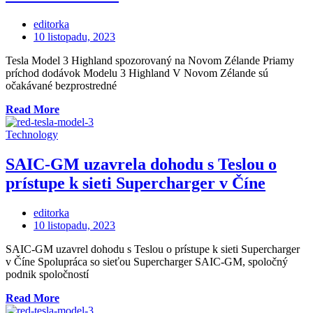
Edition“
editorka
Posted
10 listopadu, 2023
on
Tesla Model 3 Highland spozorovaný na Novom Zélande Priamy
príchod dodávok Modelu 3 Highland V Novom Zélande sú
očakávané bezprostredné
„Tesla
Read More
Model
3
Technology
Highland
spozorovaný
SAIC-GM uzavrela dohodu s Teslou o
na
prístupe k sieti Supercharger v Číne
Novom
Zélande“
editorka
Posted
10 listopadu, 2023
on
SAIC-GM uzavrel dohodu s Teslou o prístupe k sieti Supercharger
v Číne Spolupráca so sieťou Supercharger SAIC-GM, spoločný
podnik spoločností
„SAIC-
Read More
GM