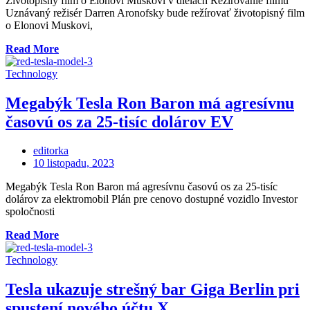
Životopisný film o Elonovi Muskovi v dielach Režírovanie filmu
Uznávaný režisér Darren Aronofsky bude režírovať životopisný film
o Elonovi Muskovi,
„Životopisný
Read More
film
Elona
Technology
Muska
založený
Megabýk Tesla Ron Baron má agresívnu
na
časovú os za 25-tisíc dolárov EV
životopise
Waltera
Isaacsona
editorka
v
Posted
10 listopadu, 2023
dielach“
on
Megabýk Tesla Ron Baron má agresívnu časovú os za 25-tisíc
dolárov za elektromobil Plán pre cenovo dostupné vozidlo Investor
spoločnosti
„Megabýk
Read More
Tesla
Ron
Technology
Baron
má
Tesla ukazuje strešný bar Giga Berlin pri
agresívnu
spustení nového účtu X
časovú