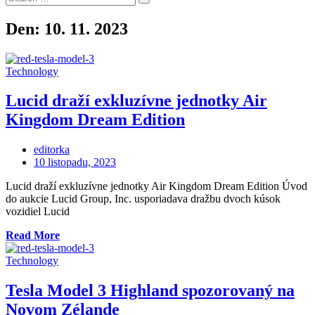
Search
for:
Den:
10. 11. 2023
Technology
Lucid draží exkluzívne jednotky Air
Kingdom Dream Edition
editorka
Posted
10 listopadu, 2023
on
Lucid draží exkluzívne jednotky Air Kingdom Dream Edition Úvod
do aukcie Lucid Group, Inc. usporiadava dražbu dvoch kúsok
vozidiel Lucid
„Lucid
Read More
draží
exkluzívne
Technology
jednotky
Air
Tesla Model 3 Highland spozorovaný na
Kingdom
Novom Zélande
Dream