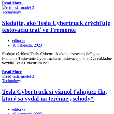
„Lucid
Read More
zavádza
funkciu
Technology
nabíjania
medzi
Sledujte, ako Tesla Cybertruck zrýchľuje
vozidlami“
testovaciu trať vo Fremonte
editorka
Posted
10 listopadu, 2023
on
Sledujte rýchlosť Tesly Cybertruck okolo testovacej dráhy vo
Fremonte Testovanie Cybertrucku na testovacej dráhe Dva nákladné
vozidlá Tesla Cybertruck boli
„Sledujte,
Read More
ako
Tesla
Technology
Cybertruck
zrýchľuje
Tesla Cybertruck si všimol ťahajúci čln,
testovaciu
ktorý sa vydal na terénne „schody“
trať
vo
Fremonte“
editorka
Posted
10 listopadu, 2023