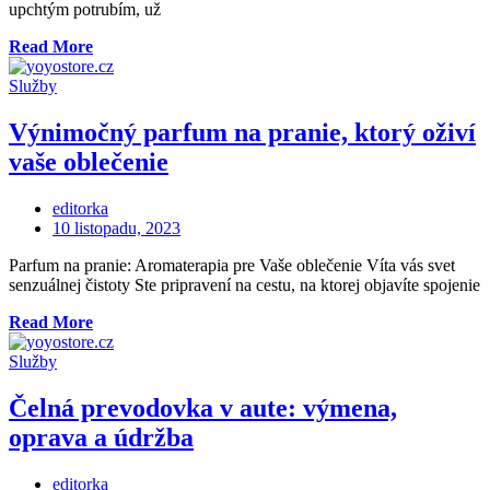
upchtým potrubím, už
„Profesionálna
Read More
pomoc
pri
Služby
upchatom
potrubí
Výnimočný parfum na pranie, ktorý oživí
v
vaše oblečenie
Dunajskej
Strede“
editorka
Posted
10 listopadu, 2023
on
Parfum na pranie: Aromaterapia pre Vaše oblečenie Víta vás svet
senzuálnej čistoty Ste pripravení na cestu, na ktorej objavíte spojenie
„Výnimočný
Read More
parfum
na
Služby
pranie,
ktorý
Čelná prevodovka v aute: výmena,
oživí
oprava a údržba
vaše
oblečenie“
editorka