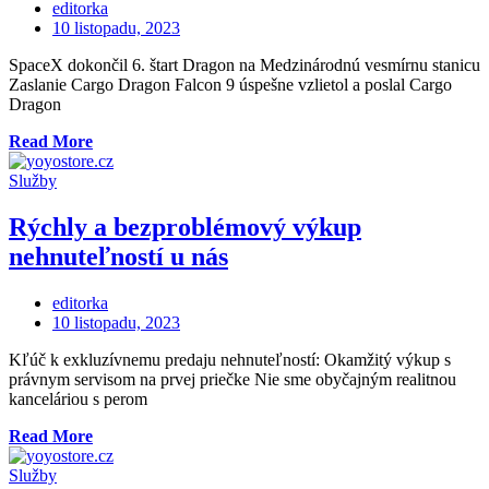
sa
editorka
nabíjajúcu
Posted
10 listopadu, 2023
batériu
on
pre
SpaceX dokončil 6. štart Dragon na Medzinárodnú vesmírnu stanicu
elektromobily“
Zaslanie Cargo Dragon Falcon 9 úspešne vzlietol a poslal Cargo
Dragon
„SpaceX
Read More
dokončil
6.
Služby
štart
Dragon
Rýchly a bezproblémový výkup
na
nehnuteľností u nás
Medzinárodnú
vesmírnu
stanicu“
editorka
Posted
10 listopadu, 2023
on
Kľúč k exkluzívnemu predaju nehnuteľností: Okamžitý výkup s
právnym servisom na prvej priečke Nie sme obyčajným realitnou
kanceláriou s perom
„Rýchly
Read More
a
bezproblémový
Služby