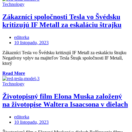
uzavrela
Technology
dohodu
s
Zákazníci spoločnosti Tesla vo Švédsku
Teslou
kritizujú IF Metall za eskaláciu štrajku
o
prístupe
k
editorka
sieti
Posted
10 listopadu, 2023
Supercharger
on
v
Zákazníci Tesla vo Švédsku kritizujú IF Metall za eskaláciu štrajku
Číne“
Negatívny vplyv na majiteľov Tesla Štrajk spoločnosti IF Metall,
ktorý
„Zákazníci
Read More
spoločnosti
Tesla
Technology
vo
Švédsku
Životopisný film Elona Muska založený
kritizujú
na životopise Waltera Isaacsona v dielach
IF
Metall
za
editorka
eskaláciu
Posted
10 listopadu, 2023
štrajku“
on