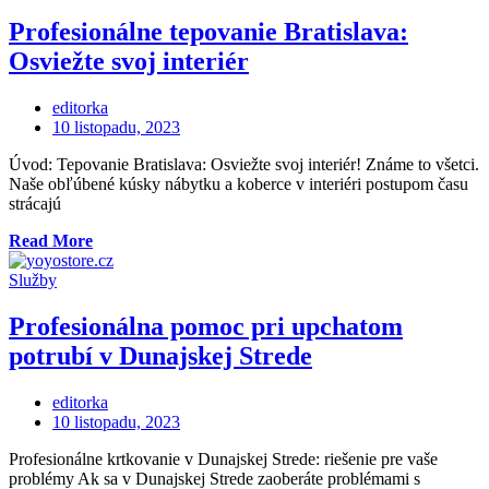
výkup
nehnuteľností
Profesionálne tepovanie Bratislava:
u
Osviežte svoj interiér
nás“
editorka
Posted
10 listopadu, 2023
on
Úvod: Tepovanie Bratislava: Osviežte svoj interiér! Známe to všetci.
Naše obľúbené kúsky nábytku a koberce v interiéri postupom času
strácajú
„Profesionálne
Read More
tepovanie
Bratislava:
Služby
Osviežte
svoj
Profesionálna pomoc pri upchatom
interiér“
potrubí v Dunajskej Strede
editorka
Posted
10 listopadu, 2023
on
Profesionálne krtkovanie v Dunajskej Strede: riešenie pre vaše
problémy Ak sa v Dunajskej Strede zaoberáte problémami s