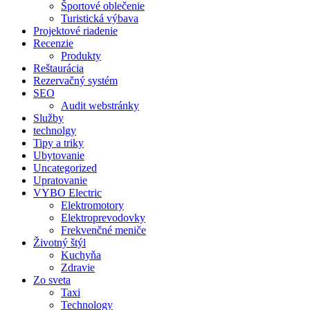
Športové oblečenie
Turistická výbava
Projektové riadenie
Recenzie
Produkty
Reštaurácia
Rezervačný systém
SEO
Audit webstránky
Služby
technolgy
Tipy a triky
Ubytovanie
Uncategorized
Upratovanie
VYBO Electric
Elektromotory
Elektroprevodovky
Frekvenčné meniče
Životný štýl
Kuchyňa
Zdravie
Zo sveta
Taxi
Technology