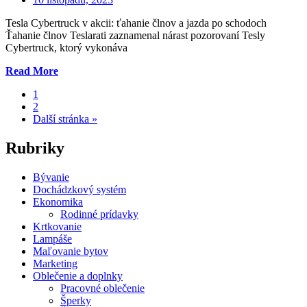
on
Tesla Cybertruck v akcii: ťahanie člnov a jazda po schodoch
Ťahanie člnov Teslarati zaznamenal nárast pozorovaní Tesly
Cybertruck, ktorý vykonáva
„Tesla
Read More
Cybertruck
1
si
2
všimol
Další stránka »
ťahajúci
čln,
ktorý
Rubriky
sa
vydal
Bývanie
na
Dochádzkový systém
terénne
Ekonomika
„schody““
Rodinné prídavky
Krtkovanie
Lampáše
Maľovanie bytov
Marketing
Oblečenie a doplnky
Pracovné oblečenie
Šperky