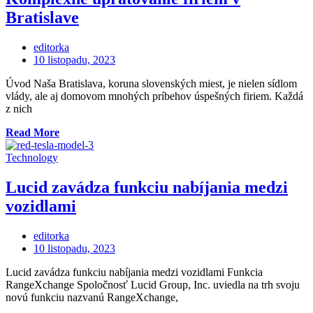
Bratislave
editorka
Posted
10 listopadu, 2023
on
Úvod Naša Bratislava, koruna slovenských miest, je nielen sídlom
vlády, ale aj domovom mnohých príbehov úspešných firiem. Každá
z nich
„Komplexné
Read More
upratovanie
firiem
Technology
v
Bratislave“
Lucid zavádza funkciu nabíjania medzi
vozidlami
editorka
Posted
10 listopadu, 2023
on
Lucid zavádza funkciu nabíjania medzi vozidlami Funkcia
RangeXchange Spoločnosť Lucid Group, Inc. uviedla na trh svoju
novú funkciu nazvanú RangeXchange,