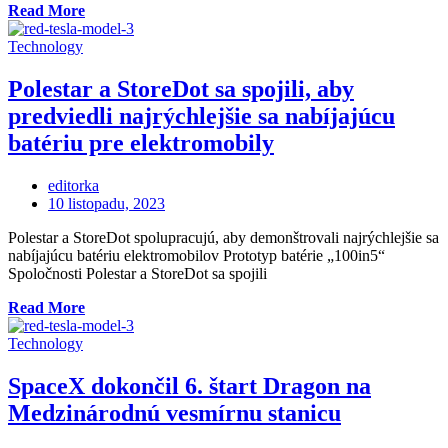
„Tesla
Read More
dokončila
žrebovanie
Technology
pre
doručovaciu
Polestar a StoreDot sa spojili, aby
akciu
predviedli najrýchlejšie sa nabíjajúcu
Cybertruck,
pozvánky
batériu pre elektromobily
budú
čoskoro
editorka
zverejnené“
Posted
10 listopadu, 2023
on
Polestar a StoreDot spolupracujú, aby demonštrovali najrýchlejšie sa
nabíjajúcu batériu elektromobilov Prototyp batérie „100in5“
Spoločnosti Polestar a StoreDot sa spojili
„Polestar
Read More
a
StoreDot
Technology
sa
spojili,
SpaceX dokončil 6. štart Dragon na
aby
Medzinárodnú vesmírnu stanicu
predviedli
najrýchlejšie