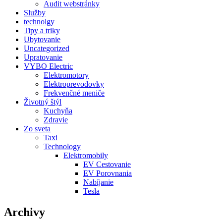
Audit webstránky
Služby
technolgy
Tipy a triky
Ubytovanie
Uncategorized
Upratovanie
VYBO Electric
Elektromotory
Elektroprevodovky
Frekvenčné meniče
Životný štýl
Kuchyňa
Zdravie
Zo sveta
Taxi
Technology
Elektromobily
EV Cestovanie
EV Porovnania
Nabíjanie
Tesla
Archivy