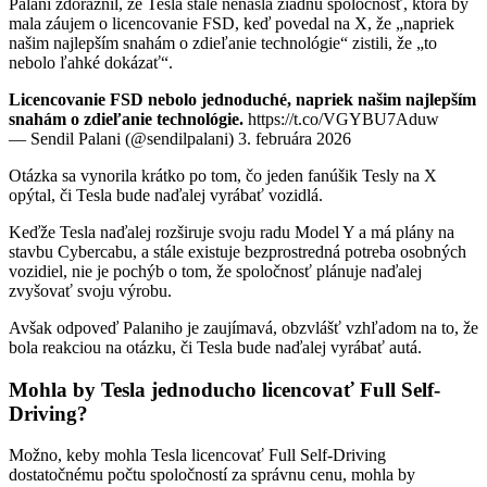
Palani zdôraznil, že Tesla stále nenašla žiadnu spoločnosť, ktorá by
mala záujem o licencovanie FSD, keď povedal na X, že „napriek
našim najlepším snahám o zdieľanie technológie“ zistili, že „to
nebolo ľahké dokázať“.
Licencovanie FSD nebolo jednoduché, napriek našim najlepším
snahám o zdieľanie technológie.
https://t.co/VGYBU7Aduw
— Sendil Palani (@sendilpalani) 3. februára 2026
Otázka sa vynorila krátko po tom, čo jeden fanúšik Tesly na X
opýtal, či Tesla bude naďalej vyrábať vozidlá.
Keďže Tesla naďalej rozširuje svoju radu Model Y a má plány na
stavbu Cybercabu, a stále existuje bezprostredná potreba osobných
vozidiel, nie je pochýb o tom, že spoločnosť plánuje naďalej
zvyšovať svoju výrobu.
Avšak odpoveď Palaniho je zaujímavá, obzvlášť vzhľadom na to, že
bola reakciou na otázku, či Tesla bude naďalej vyrábať autá.
Mohla by Tesla jednoducho licencovať Full Self-
Driving?
Možno, keby mohla Tesla licencovať Full Self-Driving
dostatočnému počtu spoločností za správnu cenu, mohla by