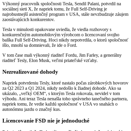
Výkonný pracovník spoločnosti Tesla, Sendil Palani, potvrdil na
sociálnej sieti X, že napriek tomu, že Full Self-Driving je
najrobustnejší asistenčný program v USA, stále nevzbudzuje záujem
zaostávajúcich konkurentov.
Tesla v minulosti opakovane uviedla, že viedla rozhovory s
konkurenčným automobilovým výrobcom o licencovaní svojho
balíka Full Self-Driving. Hoci nikdy nepotvrdila, o ktorú spoločnosť
išlo, mnohí sa domnievali, že ide o Ford.
V tom čase mali výkonný riaditeľ Fordu, Jim Farley, a generálny
riaditeľ Tesly, Elon Musk, veľmi priateľské vzťahy.
Nezrealizované dohody
Napriek potvrdeniu Tesly, ktoré nastalo počas zárobkových hovorov
za Q2 2023 a Q1 2024, nikdy nedošlo k žiadnej dohode. Ako sa
ukázalo, „veľký OEM“, s ktorým Tesla rokovala, nevidel v tom
výhodu. Ani teraz Tesla nenašla toho správneho tanečného partnera,
napriek tomu, že vedie každú spoločnosť v USA vo snahách o
autonómnu jazdu o značný kus.
Licencovanie FSD nie je jednoduché