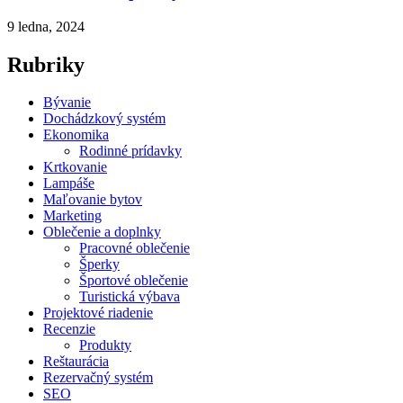
9 ledna, 2024
Rubriky
Bývanie
Dochádzkový systém
Ekonomika
Rodinné prídavky
Krtkovanie
Lampáše
Maľovanie bytov
Marketing
Oblečenie a doplnky
Pracovné oblečenie
Šperky
Športové oblečenie
Turistická výbava
Projektové riadenie
Recenzie
Produkty
Reštaurácia
Rezervačný systém
SEO