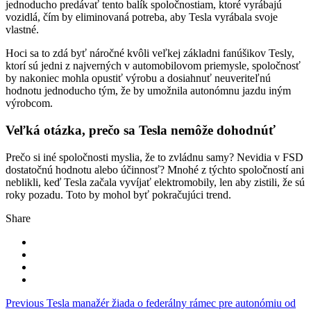
jednoducho predávať tento balík spoločnostiam, ktoré vyrábajú
vozidlá, čím by eliminovaná potreba, aby Tesla vyrábala svoje
vlastné.
Hoci sa to zdá byť náročné kvôli veľkej základni fanúšikov Tesly,
ktorí sú jedni z najverných v automobilovom priemysle, spoločnosť
by nakoniec mohla opustiť výrobu a dosiahnuť neuveriteľnú
hodnotu jednoducho tým, že by umožnila autonómnu jazdu iným
výrobcom.
Veľká otázka, prečo sa Tesla nemôže dohodnúť
Prečo si iné spoločnosti myslia, že to zvládnu samy? Nevidia v FSD
dostatočnú hodnotu alebo účinnosť? Mnohé z týchto spoločností ani
neblikli, keď Tesla začala vyvíjať elektromobily, len aby zistili, že sú
roky pozadu. Toto by mohol byť pokračujúci trend.
Share
Navigace
Previous
Tesla manažér žiada o federálny rámec pre autonómiu od