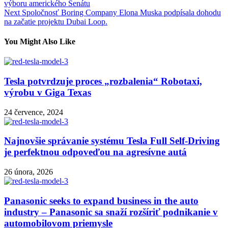
výboru amerického Senátu
pro
Next
Spoločnosť Boring Company Elona Muska podpísala dohodu
příspěvek
na začatie projektu Dubai Loop.
You Might Also Like
Tesla potvrdzuje proces „rozbalenia“ Robotaxi,
výrobu v Giga Texas
24 července, 2024
Najnovšie správanie systému Tesla Full Self-Driving
je perfektnou odpoveďou na agresívne autá
26 února, 2026
Panasonic seeks to expand business in the auto
industry – Panasonic sa snaží rozšíriť podnikanie v
automobilovom priemysle