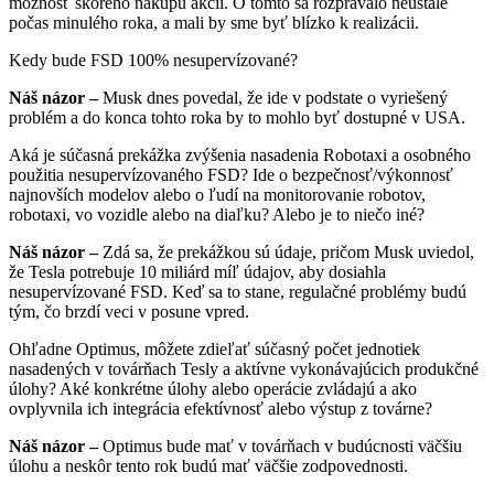
možnosť skorého nákupu akcií. O tomto sa rozprávalo neustále
počas minulého roka, a mali by sme byť blízko k realizácii.
Kedy bude FSD 100% nesupervízované?
Náš názor –
Musk dnes povedal, že ide v podstate o vyriešený
problém a do konca tohto roka by to mohlo byť dostupné v USA.
Aká je súčasná prekážka zvýšenia nasadenia Robotaxi a osobného
použitia nesupervízovaného FSD? Ide o bezpečnosť/výkonnosť
najnovších modelov alebo o ľudí na monitorovanie robotov,
robotaxi, vo vozidle alebo na diaľku? Alebo je to niečo iné?
Náš názor –
Zdá sa, že prekážkou sú údaje, pričom Musk uviedol,
že Tesla potrebuje 10 miliárd míľ údajov, aby dosiahla
nesupervízované FSD. Keď sa to stane, regulačné problémy budú
tým, čo brzdí veci v posune vpred.
Ohľadne Optimus, môžete zdieľať súčasný počet jednotiek
nasadených v továrňach Tesly a aktívne vykonávajúcich produkčné
úlohy? Aké konkrétne úlohy alebo operácie zvládajú a ako
ovplyvnila ich integrácia efektívnosť alebo výstup z továrne?
Náš názor –
Optimus bude mať v továrňach v budúcnosti väčšiu
úlohu a neskôr tento rok budú mať väčšie zodpovednosti.