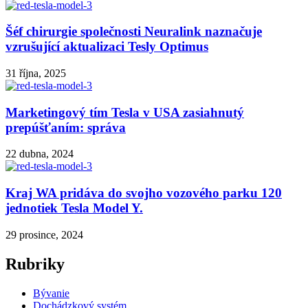
Šéf chirurgie společnosti Neuralink naznačuje
vzrušující aktualizaci Tesly Optimus
31 října, 2025
Marketingový tím Tesla v USA zasiahnutý
prepúšťaním: správa
22 dubna, 2024
Kraj WA pridáva do svojho vozového parku 120
jednotiek Tesla Model Y.
29 prosince, 2024
Rubriky
Bývanie
Dochádzkový systém