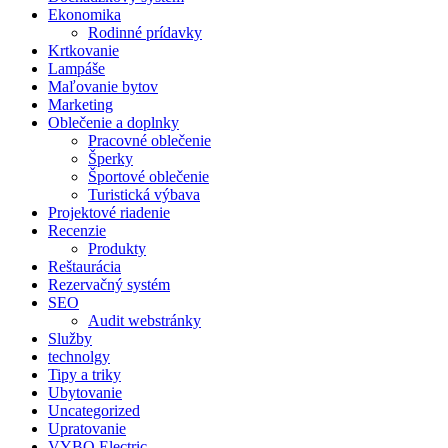
Ekonomika
Rodinné prídavky
Krtkovanie
Lampáše
Maľovanie bytov
Marketing
Oblečenie a doplnky
Pracovné oblečenie
Šperky
Športové oblečenie
Turistická výbava
Projektové riadenie
Recenzie
Produkty
Reštaurácia
Rezervačný systém
SEO
Audit webstránky
Služby
technolgy
Tipy a triky
Ubytovanie
Uncategorized
Upratovanie
VYBO Electric