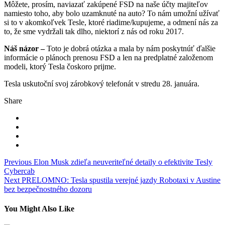
Môžete, prosím, naviazať zakúpené FSD na naše účty majiteľov
namiesto toho, aby bolo uzamknuté na auto? To nám umožní užívať
si to v akomkoľvek Tesle, ktoré riadime/kupujeme, a odmení nás za
to, že sme vydržali tak dlho, niektorí z nás od roku 2017.
Náš názor –
Toto je dobrá otázka a mala by nám poskytnúť ďalšie
informácie o plánoch prenosu FSD a len na predplatné založenom
modeli, ktorý Tesla čoskoro prijme.
Tesla uskutoční svoj zárobkový telefonát v stredu 28. januára.
Share
Navigace
Previous
Elon Musk zdieľa neuveriteľné detaily o efektivite Tesly
Cybercab
pro
Next
PRELOMNO: Tesla spustila verejné jazdy Robotaxi v Austine
příspěvek
bez bezpečnostného dozoru
You Might Also Like