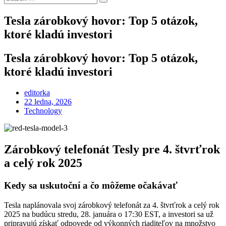
Search
for:
Tesla zárobkový hovor: Top 5 otázok,
ktoré kladú investori
Tesla zárobkový hovor: Top 5 otázok,
ktoré kladú investori
editorka
Posted
22 ledna, 2026
on
Technology
Zárobkový telefonát Tesly pre 4. štvrťrok
a celý rok 2025
Kedy sa uskutoční a čo môžeme očakávať
Tesla naplánovala svoj zárobkový telefonát za 4. štvrťrok a celý rok
2025 na budúcu stredu, 28. januára o 17:30 EST, a investori sa už
pripravujú získať odpovede od výkonných riaditeľov na množstvo