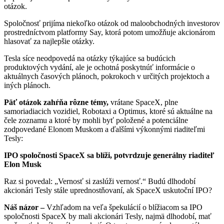
otázok.
Spoločnosť prijíma niekoľko otázok od maloobchodných investorov
prostredníctvom platformy Say, ktorá potom umožňuje akcionárom
hlasovať za najlepšie otázky.
Tesla síce neodpovedá na otázky týkajúce sa budúcich
produktových vydání, ale je ochotná poskytnúť informácie o
aktuálnych časových plánoch, pokrokoch v určitých projektoch a
iných plánoch.
Päť otázok zahŕňa rôzne témy,
vrátane SpaceX, plne
samoriadiacich vozidiel, Robotaxi a Optimus, ktoré sú aktuálne na
čele zoznamu a ktoré by mohli byť položené a potenciálne
zodpovedané Elonom Muskom a ďalšími výkonnými riaditeľmi
Tesly:
IPO spoločnosti SpaceX sa blíži, potvrdzuje generálny riaditeľ
Elon Musk
Raz si povedal: „Vernosť si zaslúži vernosť.“ Budú dlhodobí
akcionári Tesly stále uprednostňovaní, ak SpaceX uskutoční IPO?
Náš názor –
Vzhľadom na veľa špekulácií o blížiacom sa IPO
spoločnosti SpaceX by mali akcionári Tesly, najmä dlhodobí, mať